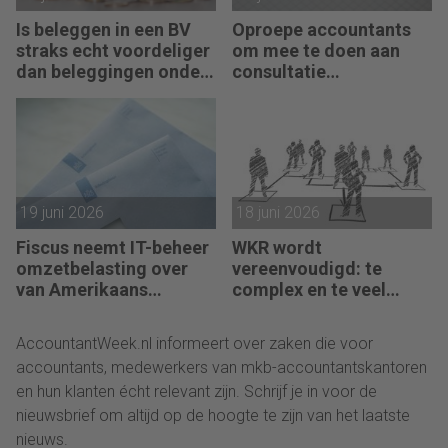
Is beleggen in een BV
Oproepe accountants
straks echt voordeliger
om mee te doen aan
dan beleggingen onder
consultatie
box 3?
winstbelastingen
19 juni 2026
18 juni 2026
Fiscus neemt IT-beheer
WKR wordt
omzetbelasting over
vereenvoudigd: te
van Amerikaans
complex en te veel
techbedrijf
administratie
AccountantWeek.nl informeert over zaken die voor
accountants, medewerkers van mkb-accountantskantoren
en hun klanten écht relevant zijn. Schrijf je in voor de
nieuwsbrief om altijd op de hoogte te zijn van het laatste
nieuws.