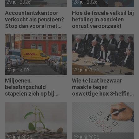
29 juli 2026
28 juli 2026
Accountantskantoor
Hoe de fiscale valkuil bij
verkocht als pensioen?
betaling in aandelen
Stop dan vooral met
onrust veroorzaakt
werken
24 juli 2026
29 juni 2026
Miljoenen
Wie te laat bezwaar
belastingschuld
maakte tegen
stapelen zich op bij
onwettige box 3-heffing
failliete pakketkoeriers
vist achter het net
23 juni 2026
22 juni 2026