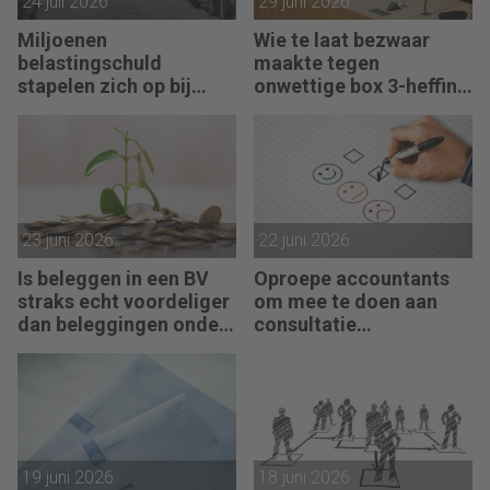
24 juli 2026
29 juni 2026
Miljoenen
Wie te laat bezwaar
belastingschuld
maakte tegen
stapelen zich op bij
onwettige box 3-heffing
failliete pakketkoeriers
vist achter het net
23 juni 2026
22 juni 2026
Is beleggen in een BV
Oproepe accountants
straks echt voordeliger
om mee te doen aan
dan beleggingen onder
consultatie
box 3?
winstbelastingen
19 juni 2026
18 juni 2026