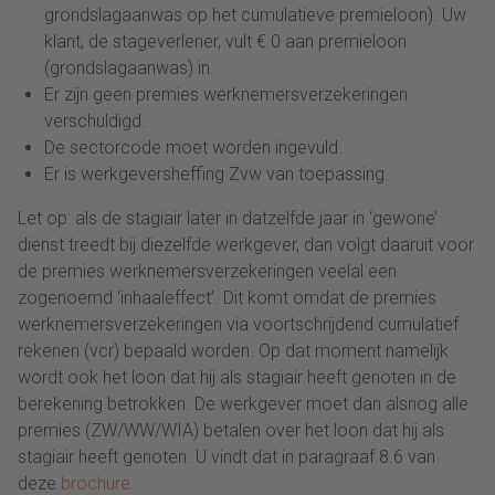
grondslagaanwas op het cumulatieve premieloon). Uw
klant, de stageverlener, vult € 0 aan premieloon
(grondslagaanwas) in.
Er zijn geen premies werknemersverzekeringen
verschuldigd.
De sectorcode moet worden ingevuld.
Er is werkgeversheffing Zvw van toepassing.
Let op: als de stagiair later in datzelfde jaar in ‘gewone’
dienst treedt bij diezelfde werkgever, dan volgt daaruit voor
de premies werknemersverzekeringen veelal een
zogenoemd ‘inhaaleffect’. Dit komt omdat de premies
werknemersverzekeringen via voortschrijdend cumulatief
rekenen (vcr) bepaald worden. Op dat moment namelijk
wordt ook het loon dat hij als stagiair heeft genoten in de
berekening betrokken. De werkgever moet dan alsnog alle
premies (ZW/WW/WIA) betalen over het loon dat hij als
stagiair heeft genoten. U vindt dat in paragraaf 8.6 van
deze
brochure
.