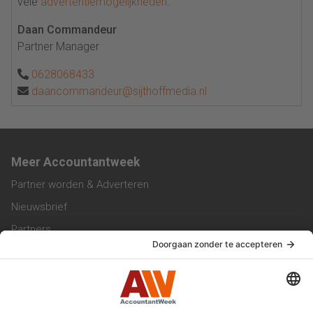
vele
advertentiemogelijkheden
.
Daan Commandeur
Partner Manager
0628068433
daancommandeur@sijthoffmedia.nl
Meer Accountantweek
Partner worden & Adverteren
Nieuwsbrief
Partners
Trainingen
Vacatures
Service & Contact