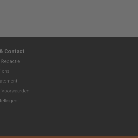
 & Contact
 Redactie
j ons
tatement
 Voorwaarden
tellingen