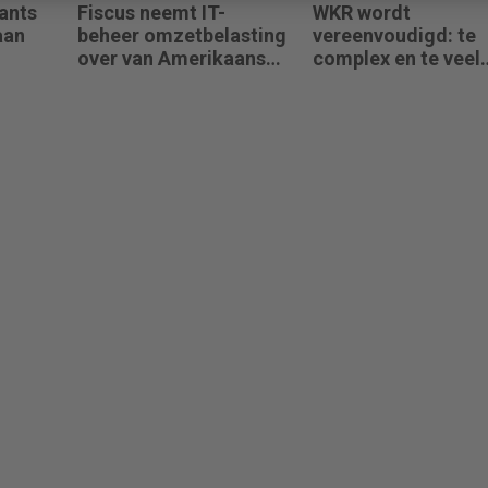
ants
Fiscus neemt IT-
WKR wordt
aan
beheer omzetbelasting
vereenvoudigd: te
over van Amerikaans
complex en te veel
techbedrijf
administratie