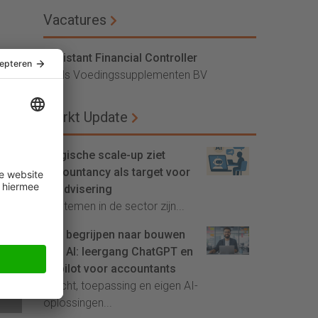
Vacatures
Assistant Financial Controller
Vitals Voedingssupplementen BV
Markt Update
Belgische scale-up ziet
accountancy als target voor
AI-advisering
'Systemen in de sector zijn...
het
Van begrijpen naar bouwen
met AI: leergang ChatGPT en
Copilot voor accountants
Inzicht, toepassing en eigen AI-
oplossingen...