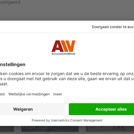
corrigeerd.
24 juli 2026
29 juni 2026
kuil
Miljoenen
Wie te laat bezwaar
ndelen
belastingschuld
maakte tegen
kt
stapelen zich op bij
onwettige box 3-
failliete
heffing vist achter 
pakketkoeriers
net
19 juni 2026
18 juni 2026