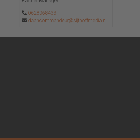
Partner Manager
0628068433
daancommandeur@sijthoffmedia.nl