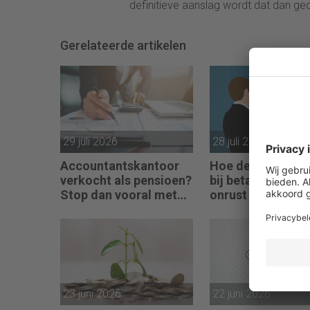
definitieve aanslag wordt dat dan ge
Gerelateerde artikelen
29 juli 2026
28 juli 2026
Accountantskantoor
Hoe de fiscale val
verkocht als pensioen?
bij betaling in aa
Stop dan vooral met
onrust veroorzaa
werken
23 juni 2026
22 juni 2026