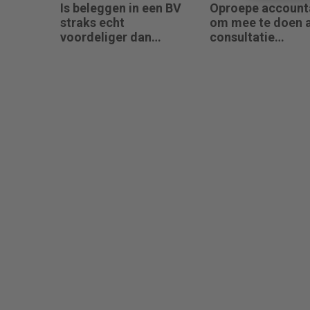
Is beleggen in een BV
Oproepe account
straks echt
om mee te doen 
voordeliger dan
consultatie
beleggingen onder box
winstbelastingen
3?