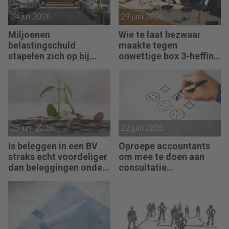
24 juli 2026
29 juni 2026
Miljoenen
Wie te laat bezwaar
belastingschuld
maakte tegen
stapelen zich op bij
onwettige box 3-heffing
failliete pakketkoeriers
vist achter het net
23 juni 2026
22 juni 2026
Is beleggen in een BV
Oproepe accountants
straks echt voordeliger
om mee te doen aan
dan beleggingen onder
consultatie
box 3?
winstbelastingen