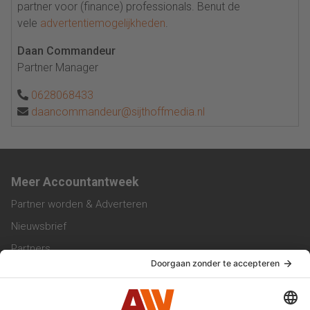
partner voor (finance) professionals. Benut de
vele
advertentiemogelijkheden
.
Daan Commandeur
Partner Manager
0628068433
daancommandeur@sijthoffmedia.nl
Meer Accountantweek
Partner worden & Adverteren
Nieuwsbrief
Partners
Trainingen
Vacatures