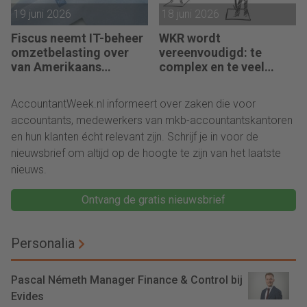
19 juni 2026
18 juni 2026
Fiscus neemt IT-beheer
WKR wordt
omzetbelasting over
vereenvoudigd: te
van Amerikaans
complex en te veel
techbedrijf
administratie
AccountantWeek.nl informeert over zaken die voor
accountants, medewerkers van mkb-accountantskantoren
en hun klanten écht relevant zijn. Schrijf je in voor de
nieuwsbrief om altijd op de hoogte te zijn van het laatste
nieuws.
Ontvang de gratis nieuwsbrief
Personalia
Pascal Németh Manager Finance & Control bij
Evides