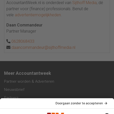
AccountantWeek.nl is onderdeel van
Sijthoff Media
, dé
partner voor (finance) professionals. Benut de
vele
advertentiemogelijkheden
.
Daan Commandeur
Partner Manager
0628068433
daancommandeur@sijthoffmedia.nl
Meer Accountantweek
Partner worden & Adverteren
Nieuwsbrief
Partners
Trainingen
Vacatures