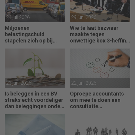
24 juli 2026
29 juni 2026
Miljoenen
Wie te laat bezwaar
belastingschuld
maakte tegen
stapelen zich op bij
onwettige box 3-heffing
failliete pakketkoeriers
vist achter het net
23 juni 2026
22 juni 2026
Is beleggen in een BV
Oproepe accountants
straks echt voordeliger
om mee te doen aan
dan beleggingen onder
consultatie
box 3?
winstbelastingen