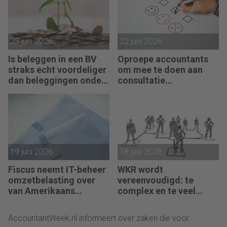
23 juni 2026
22 juni 2026
Is beleggen in een BV
Oproepe accountants
straks echt voordeliger
om mee te doen aan
dan beleggingen onder
consultatie
box 3?
winstbelastingen
19 juni 2026
18 juni 2026
Fiscus neemt IT-beheer
WKR wordt
omzetbelasting over
vereenvoudigd: te
van Amerikaans
complex en te veel
techbedrijf
administratie
AccountantWeek.nl informeert over zaken die voor