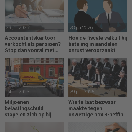
29 juli 2026
28 juli 2026
Accountantskantoor
Hoe de fiscale valkuil bij
verkocht als pensioen?
betaling in aandelen
Stop dan vooral met
onrust veroorzaakt
werken
24 juli 2026
29 juni 2026
Miljoenen
Wie te laat bezwaar
belastingschuld
maakte tegen
stapelen zich op bij
onwettige box 3-heffing
failliete pakketkoeriers
vist achter het net