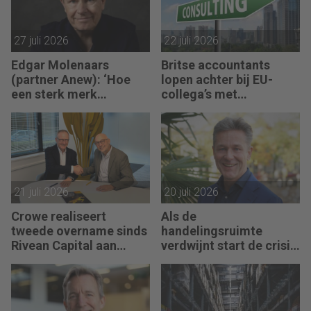
27 juli 2026
22 juli 2026
Edgar Molenaars
Britse accountants
(partner Anew): ‘Hoe
lopen achter bij EU-
een sterk merk
collega’s met
ontastbare waarde
advieswerk
vertaalt in tastbaar
geld’
21 juli 2026
20 juli 2026
Crowe realiseert
Als de
tweede overname sinds
handelingsruimte
Rivean Capital aan
verdwijnt start de crisis
boord is
bij een bedrijf, vertelt
Pim van Berkel