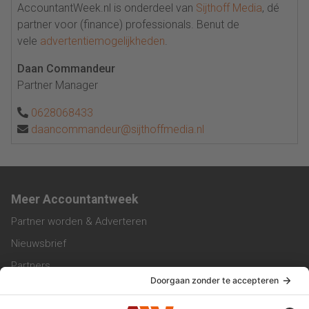
AccountantWeek.nl is onderdeel van
Sijthoff Media
, dé
partner voor (finance) professionals. Benut de
vele
advertentiemogelijkheden
.
Daan Commandeur
Partner Manager
0628068433
daancommandeur@sijthoffmedia.nl
Meer Accountantweek
Partner worden & Adverteren
Nieuwsbrief
Partners
Trainingen