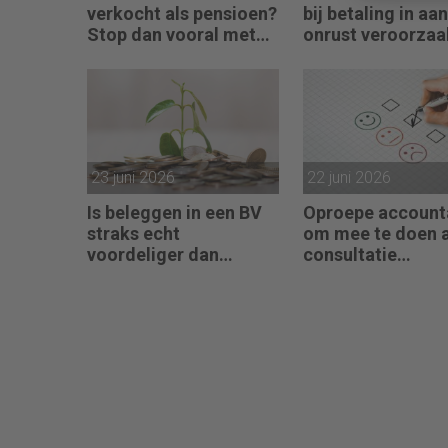
verkocht als pensioen?
bij betaling in aa
Stop dan vooral met
onrust veroorzaa
werken
23 juni 2026
22 juni 2026
Is beleggen in een BV
Oproepe account
straks echt
om mee te doen 
voordeliger dan
consultatie
beleggingen onder box
winstbelastingen
3?