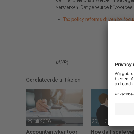
de financiële crisis werden maatrege
versterken. Dat gebeurde bijvoorbeel
Tax policy reforms driven by foc
(
ANP
)
Gerelateerde artikelen
29 juli 2026
28 juli 2026
Accountantskantoor
Hoe de fiscale val