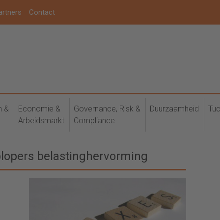
artners
Contact
h &
Economie &
Governance, Risk &
Duurzaamheid
Tuc
Arbeidsmarkt
Compliance
plopers belastinghervorming