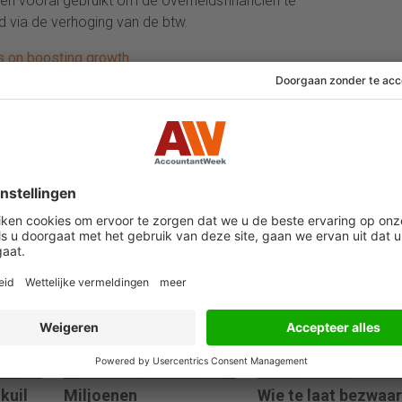
len vooral gebruikt om de overheidsfinanciën te
d via de verhoging van de btw.
us on boosting growth
24 juli 2026
29 juni 2026
kuil
Miljoenen
Wie te laat bezwaar