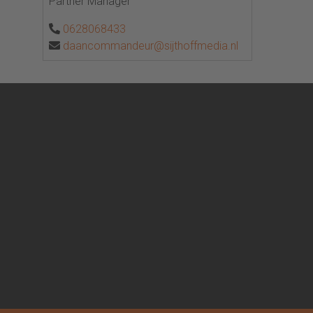
Partner Manager
0628068433
daancommandeur@sijthoffmedia.nl