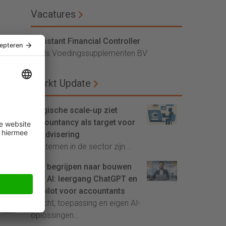
Vacatures
Assistant Financial Controller
Vitals Voedingssupplementen BV
Markt Update
Belgische scale-up ziet
accountancy als target voor
AI-advisering
'Systemen in de sector zijn...
Van begrijpen naar bouwen
met AI: leergang ChatGPT en
Copilot voor accountants
Inzicht, toepassing en eigen AI-
oplossingen...