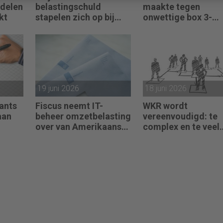
ndelen
belastingschuld
maakte tegen
kt
stapelen zich op bij
onwettige box 3-
failliete
heffing vist achter 
pakketkoeriers
net
19 juni 2026
18 juni 2026
ants
Fiscus neemt IT-
WKR wordt
aan
beheer omzetbelasting
vereenvoudigd: te
over van Amerikaans
complex en te veel
techbedrijf
administratie