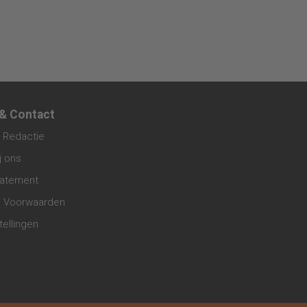
 & Contact
 Redactie
j ons
tatement
 Voorwaarden
tellingen