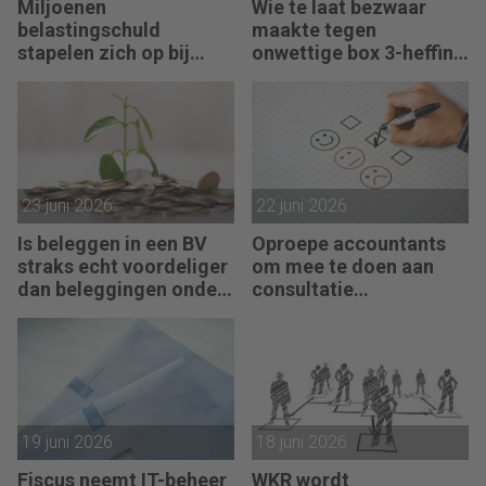
Miljoenen
Wie te laat bezwaar
belastingschuld
maakte tegen
stapelen zich op bij
onwettige box 3-heffing
failliete pakketkoeriers
vist achter het net
23 juni 2026
22 juni 2026
Is beleggen in een BV
Oproepe accountants
straks echt voordeliger
om mee te doen aan
dan beleggingen onder
consultatie
box 3?
winstbelastingen
19 juni 2026
18 juni 2026
Fiscus neemt IT-beheer
WKR wordt