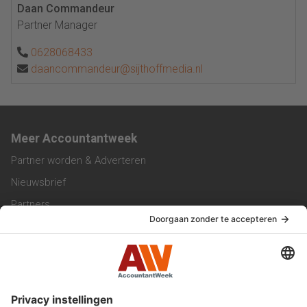
Daan Commandeur
Partner Manager
0628068433
daancommandeur@sijthoffmedia.nl
Meer Accountantweek
Partner worden & Adverteren
Nieuwsbrief
Partners
Trainingen
Vacatures
Service & Contact
Contact & Redactie