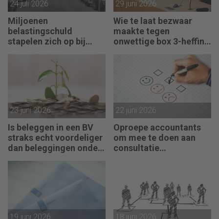
24 juli 2026
29 juni 2026
Miljoenen
Wie te laat bezwaar
belastingschuld
maakte tegen
stapelen zich op bij
onwettige box 3-heffing
failliete pakketkoeriers
vist achter het net
23 juni 2026
22 juni 2026
Is beleggen in een BV
Oproepe accountants
straks echt voordeliger
om mee te doen aan
dan beleggingen onder
consultatie
box 3?
winstbelastingen
19 juni 2026
18 juni 2026