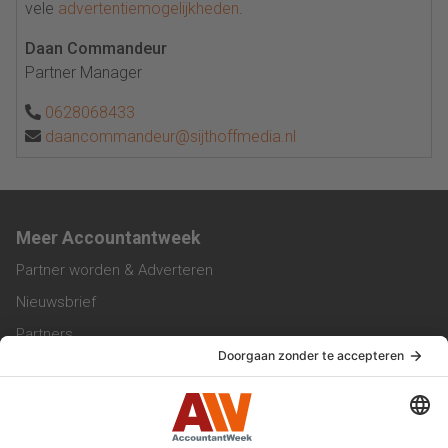
vele
advertentiemogelijkheden
.
Daan Commandeur
Partner Manager
0628068433
daancommandeur@sijthoffmedia.nl
Meer Accountantweek
Partner worden & Adverteren
Nieuwsbrief
Partners
Trainingen
Vacatures
Service & Contact