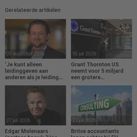
Gerelateerde artikelen
05 augustus 2026
30 juli 2026
‘Je kunt alleen
Grant Thornton US
leidinggeven aan
neemt voor 5 miljard
anderen als je leiding
een grotere
kunt geven aan jezelf’
accountantsketen over
27 juli 2026
22 juli 2026
Edgar Molenaars
Britse accountants