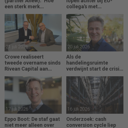
(partner Anew): ‘Hoe
lopen achter bij EU-
een sterk merk
collega’s met
ontastbare waarde
advieswerk
vertaalt in tastbaar
geld’
21 juli 2026
20 juli 2026
Crowe realiseert
Als de
tweede overname sinds
handelingsruimte
Rivean Capital aan
verdwijnt start de crisis
boord is
bij een bedrijf, vertelt
Pim van Berkel
17 juli 2026
16 juli 2026
Eppo Boot: De staf gaat
Onderzoek: cash
niet meer alleen over
conversion cycle liep