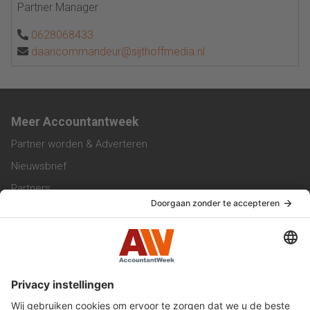
Partner Manager
0628068433
daancommandeur@sijthoffmedia.nl
Meer Accountantweek
Partner worden & Adverteren
Nieuwsbrief
Partners
Trainingen
Vacatures
Service & Contact
Contact & Redactie
Werken bij ons