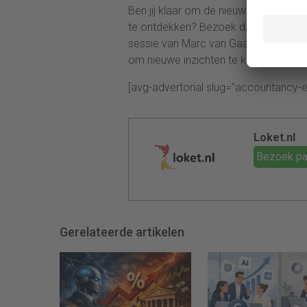
Ben jij klaar om de nieuwste ontwikk
te ontdekken? Bezoek dan de
Accou
sessie van Marc van Gaal (directeur L
om nieuwe inzichten te krijgen en te
[avg-advertorial slug=”accountancy-
Loket.nl
Bezoek pa
Gerelateerde artikelen