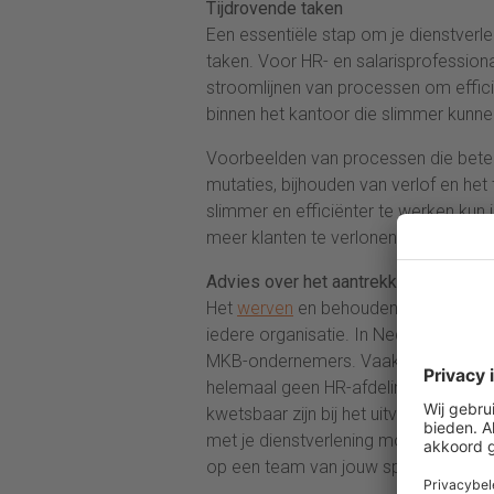
Tijdrovende taken
Een essentiële stap om je dienstverlen
taken. Voor HR- en salarisprofessiona
stroomlijnen van processen om effici
binnen het kantoor die slimmer kunnen
Voorbeelden van processen die beter
mutaties, bijhouden van verlof en h
slimmer en efficiënter te werken kun j
meer klanten te verlonen of je bestaa
Advies over het aantrekken en behou
Het
werven
en behouden van nieuwe 
iedere organisatie. In Nederland besta
MKB-ondernemers. Vaak zijn dit klei
helemaal geen HR-afdeling. Deze bedr
kwetsbaar zijn bij het uitvallen of ve
met je dienstverlening mooi op inspe
op een team van jouw specialisten m