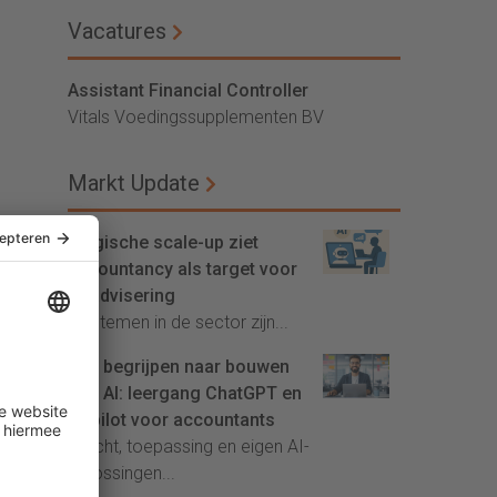
Vacatures
Assistant Financial Controller
Vitals Voedingssupplementen BV
Markt Update
Belgische scale-up ziet
accountancy als target voor
AI-advisering
'Systemen in de sector zijn...
Van begrijpen naar bouwen
met AI: leergang ChatGPT en
Copilot voor accountants
Inzicht, toepassing en eigen AI-
oplossingen...