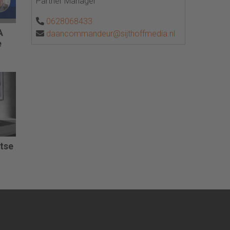
Partner Manager
0628068433
A
daancommandeur@sijthoffmedia.nl
e
itse