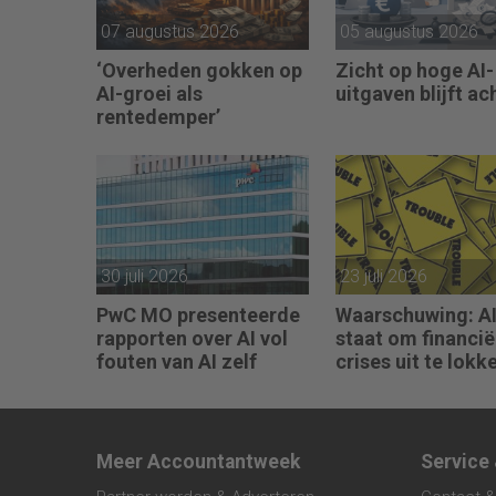
07 augustus 2026
05 augustus 2026
‘Overheden gokken op
Zicht op hoge AI-
AI-groei als
uitgaven blijft ac
rentedemper’
30 juli 2026
23 juli 2026
PwC MO presenteerde
Waarschuwing: AI 
rapporten over AI vol
staat om financië
fouten van AI zelf
crises uit te lokk
Meer Accountantweek
Service