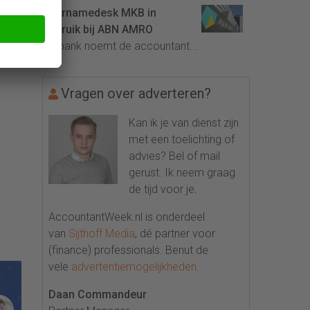
Overnamedesk MKB in
gebruik bij ABN AMRO
De bank noemt de accountant...
Vragen over adverteren?
Kan ik je van dienst zijn
met een toelichting of
advies? Bel of mail
gerust. Ik neem graag
de tijd voor je.
AccountantWeek.nl is onderdeel
van
Sijthoff Media
, dé partner voor
(finance) professionals. Benut de
vele
advertentiemogelijkheden
.
Daan Commandeur