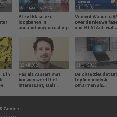
03 augustus 2026
31 juli 2026
AI zet klassieke
Vincent Wanders R
hter
loopbanen in
over de nieuwe fas
accountancy op scherp
van EU AI Act: wat
accountants nu
moeten regelen
22 juli 2026
21 juli 2026
is in
Pas als AI start met
Deloitte ziet dat Br
le
bouwen wordt het
topfinancials AI
en
interessant, stelt
omarmen als
Maarten de Borst
groeimotor
 & Contact