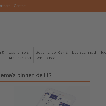
artners
Contact
h &
Economie &
Governance, Risk &
Duurzaamheid
Tuc
Arbeidsmarkt
Compliance
hema’s binnen de HR