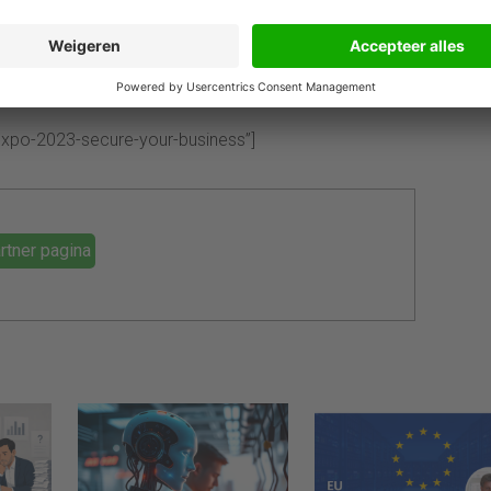
elingen op het gebied van
HR
– en salarisadministratie
ntancy Expo
op dinsdag 20 juni en neem deel aan de
oket.nl), de expert op dit gebied. Mis deze kans niet
 netwerken. Meld je vandaag nog aan!
expo-2023-secure-your-business”]
rtner pagina