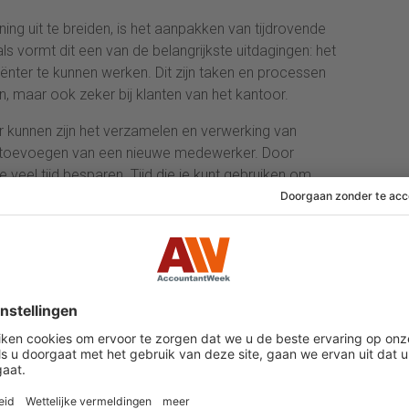
ing uit te breiden, is het aanpakken van tijdrovende
ls vormt dit een van de belangrijkste uitdagingen: het
ënter te kunnen werken. Dit zijn taken en processen
, maar ook zeker bij klanten van het kantoor.
 kunnen zijn het verzamelen en verwerking van
et toevoegen van een nieuwe medewerker. Door
e veel tijd besparen. Tijd die je kunt gebruiken om
nde klanten te adviseren.
den van nieuw talent
medewerkers is van belang voor het succes van
at een belangrijk deel van het zakelijke landschap uit
ne organisaties die geen HR-medewerkers hebben en al
ijven lopen juist een enorm risico omdat ze zo
rtrek van personeel. Als accountantskantoor kun je hier
len. Zorg ervoor dat de ondernemer kan terugvallen
et HR as a Service.