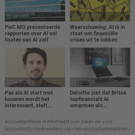
30 juli 2026
23 juli 2026
PwC MO presenteerde
Waarschuwing: AI is in
rapporten over AI vol
staat om financiële
fouten van AI zelf
crises uit te lokken
22 juli 2026
21 juli 2026
Pas als AI start met
Deloitte ziet dat Britse
bouwen wordt het
topfinancials AI
interessant, stelt
omarmen als
Maarten de Borst
groeimotor
AccountantWeek.nl informeert over zaken die voor
accountants, medewerkers van mkb-accountantskantoren