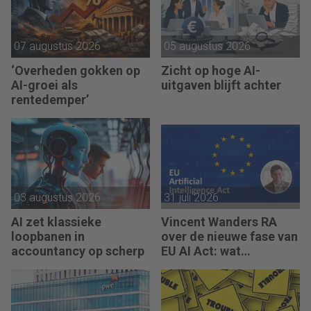
07 augustus 2026
05 augustus 2026
‘Overheden gokken op
Zicht op hoge AI-
AI-groei als
uitgaven blijft achter
rentedemper’
03 augustus 2026
31 juli 2026
AI zet klassieke
Vincent Wanders RA
loopbanen in
over de nieuwe fase van
accountancy op scherp
EU AI Act: wat
accountants nu moeten
regelen