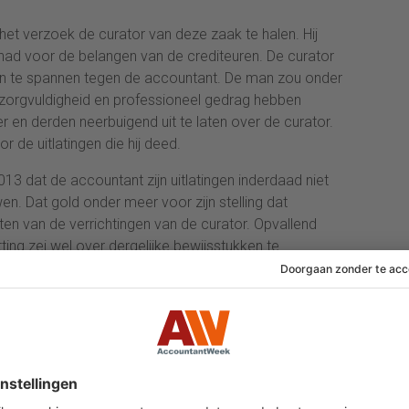
het verzoek de curator van deze zaak te halen. Hij
d voor de belangen van de crediteuren. De curator
an te spannen tegen de accountant. De man zou onder
, zorgvuldigheid en professioneel gedrag hebben
 en derden neerbuigend uit te laten over de curator.
 de uitlatingen die hij deed.
13 dat de accountant zijn uitlatingen inderdaad niet
n. Dat gold onder meer voor zijn stelling dat
ten van de verrichtingen van de curator. Opvallend
ting zei wel over dergelijke bewijsstukken te
js wilde geven. De tuchtrechter vond dit getuigen ‘van
heid’ omdat van een accountant verlangd mag worden
ijk onderbouwt. Dergelijke suggestieve en
ien worden ‘als schadelijk voor het
kamer legde de maatregel van berisping op.
rechtelijke maatregel wijst het CBb erop dat de door