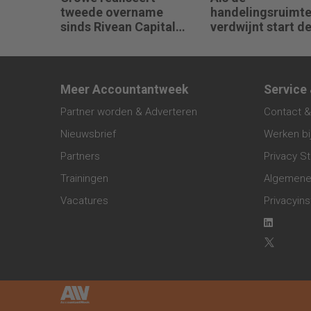
tweede overname
handelingsruimt
sinds Rivean Capital
verdwijnt start d
aan boord is
crisis bij een bedr
vertelt Pim van B
Meer Accountantweek
Service
Partner worden & Adverteren
Contact &
Nieuwsbrief
Werken bi
Partners
Privacy S
Trainingen
Algemene
Vacatures
Privacyins