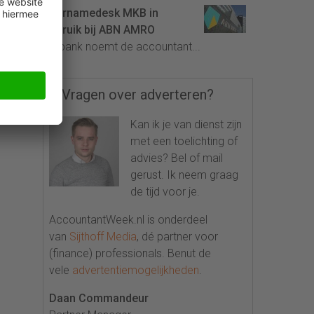
Overnamedesk MKB in
gebruik bij ABN AMRO
De bank noemt de accountant...
Vragen over adverteren?
Kan ik je van dienst zijn
met een toelichting of
advies? Bel of mail
gerust. Ik neem graag
de tijd voor je.
AccountantWeek.nl is onderdeel
van
Sijthoff Media
, dé partner voor
(finance) professionals. Benut de
vele
advertentiemogelijkheden
.
Daan Commandeur