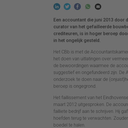
Een accountant die juni 2013 door 
curator van het gefailleerde bouwbe
crediteuren, is in hoger beroep doo
in het ongelijk gesteld.
Het CBb is met de Accountantskamer
het doen van uitlatingen over verme
de bewoordingen waarmee de accounta
suggestief en ongefundeerd zijn. D
onderzoek te doen naar de (onjuist)hei
beroep is ongegrond.
Het faillissement van het Eindhoven
maart 2012 uitgesproken. De account
failliete bedrijf aan te schrijven. Hij 
hoefden terug te verwachten. Zouden
boedel te halen.