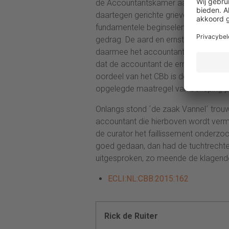
de Accountantskamer aan de accounta
daartegen gerichte grieven falen. De 
fundamentele beginselen van deskund
gedrag. De aard en ernst van dit hand
daarmee het accountantsberoep in di
dat de accountant de ernst van zijn ha
oordeel van het CBb is de door de A
opgelegde maatregel van berisping 
Onlangs stond ´de zaak Vannel´ trou
accountant die hierboven wordt ver
de curator het faillissement onderzoc
goed gedaan, dan had de tuchtrechte
uitgesproken, zo meende de klagend
ECLI:NL:CBB:2015:162
Rick de Ruiter