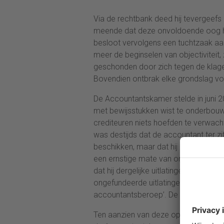
Via de rechtbank deed hij tevergeefs 
meende dat deze onvoldoende oog ha
besloot vervolgens een tuchtzaak a
meer de beginselen van objectiviteit
geschonden door zich tegen de klager
Bovendien ontbrak elke grondslag voor
De Accountantskamer stelde in juni 20
met bewijsstukken wist te onderbouwe
crediteuren niets hoefden te verwach
was destijds dat de accountant ter zit
beschikken, maar dat hij deze niet pri
een ernstige mate van onzorgvuldig
dat hij dergelijke uitlatingen deugdel
ongefundeerde uitlatingen kunnen gez
accountantsberoep’. De Accountants
Ten aanzien van deze opgelegde tucht