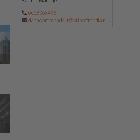
Partner Manager
0628068433
daancommandeur@sijthoffmedia.nl