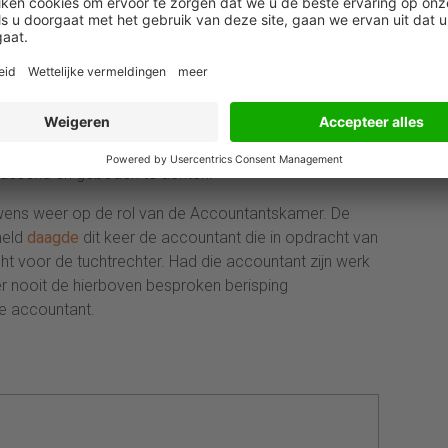
nt gemaakte verwijten in stand blijven aangezien de
accountant heeft gehandeld in strijd met de
igheid en zorgvuldigheid en van professioneel
elen zijn naar het oordeel van het CBb zodanig dat
skrediet is gebracht. Het CBb acht het zorgwekkend
ndelen nog steeds niet lijkt in te zien. Naar het
ccountantskamer op grond van de verwijten
passend en geboden te achten.
wens weer op de rol van de Accountantskamer. De
meld
daagde
dit keer de accountant die in opdracht van
ht voor de tuchtrechter. Had die accountant zijn werk
r nooit de hierboven besproken berisping
e accountant.