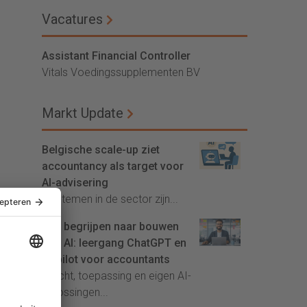
Vacatures
Assistant Financial Controller
Vitals Voedingssupplementen BV
Markt Update
Belgische scale-up ziet
accountancy als target voor
AI-advisering
'Systemen in de sector zijn...
Van begrijpen naar bouwen
met AI: leergang ChatGPT en
Copilot voor accountants
Inzicht, toepassing en eigen AI-
oplossingen...