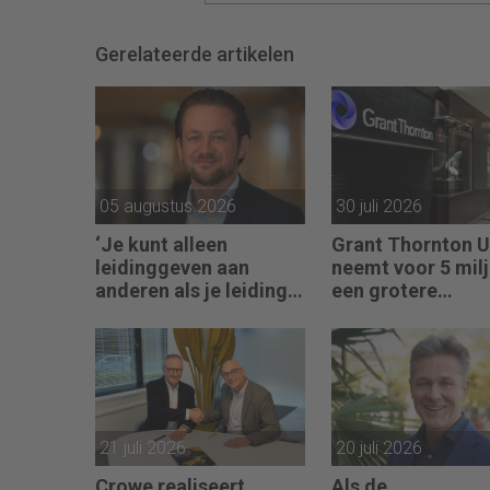
Gerelateerde artikelen
05 augustus 2026
30 juli 2026
‘Je kunt alleen
Grant Thornton 
leidinggeven aan
neemt voor 5 mil
anderen als je leiding
een grotere
kunt geven aan jezelf’
accountantskete
21 juli 2026
20 juli 2026
Crowe realiseert
Als de