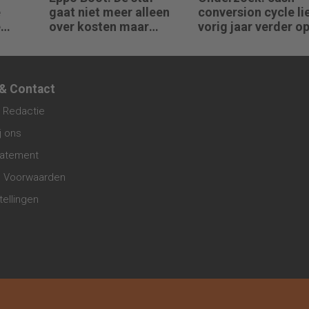
e
gaat niet meer alleen
conversion cycle li
e
over kosten maar
vorig jaar verder o
ijf,
steeds vaker over
erkel
impact
 & Contact
 Redactie
j ons
tatement
 Voorwaarden
tellingen