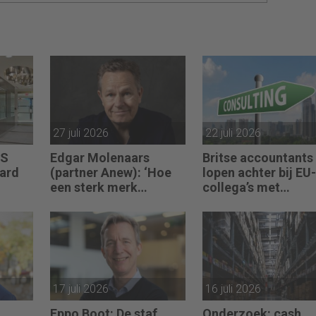
27 juli 2026
22 juli 2026
US
Edgar Molenaars
Britse accountants
jard
(partner Anew): ‘Hoe
lopen achter bij EU-
een sterk merk
collega’s met
n over
ontastbare waarde
advieswerk
vertaalt in tastbaar
geld’
17 juli 2026
16 juli 2026
Eppo Boot: De staf
Onderzoek: cash