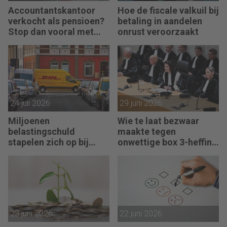
Accountantskantoor
Hoe de fiscale valkuil bij
verkocht als pensioen?
betaling in aandelen
Stop dan vooral met
onrust veroorzaakt
werken
24 juli 2026
29 juni 2026
Miljoenen
Wie te laat bezwaar
belastingschuld
maakte tegen
stapelen zich op bij
onwettige box 3-heffing
failliete pakketkoeriers
vist achter het net
23 juni 2026
22 juni 2026