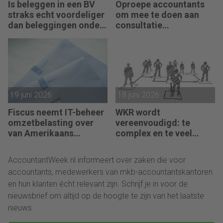
Is beleggen in een BV
Oproepe accountants
straks echt voordeliger
om mee te doen aan
dan beleggingen onder
consultatie
box 3?
winstbelastingen
19 juni 2026
18 juni 2026
Fiscus neemt IT-beheer
WKR wordt
omzetbelasting over
vereenvoudigd: te
van Amerikaans
complex en te veel
techbedrijf
administratie
AccountantWeek.nl informeert over zaken die voor
accountants, medewerkers van mkb-accountantskantoren
en hun klanten écht relevant zijn. Schrijf je in voor de
nieuwsbrief om altijd op de hoogte te zijn van het laatste
nieuws.