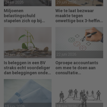
24 juli 2026
29 juni 2026
Miljoenen
Wie te laat bezwaar
belastingschuld
maakte tegen
stapelen zich op bij
onwettige box 3-heffing
failliete pakketkoeriers
vist achter het net
23 juni 2026
22 juni 2026
Is beleggen in een BV
Oproepe accountants
straks echt voordeliger
om mee te doen aan
dan beleggingen onder
consultatie
box 3?
winstbelastingen
19 juni 2026
18 juni 2026