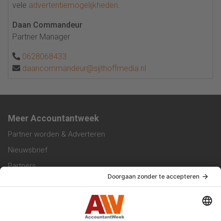
vele
advertentiemogelijkheden
.
Daan Commandeur
Partner Manager
0628068433
daancommandeur@sijthoffmedia.nl
Meer Accountantweek
Partner worden & Adverteren
Nieuwsbrief
Partners
Trainingen
Vacatures
Service & Contact