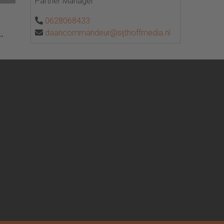
Partner Manager
0628068433
daancommandeur@sijthoffmedia.nl