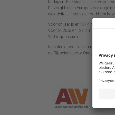
bedrijven. Elektriciteit is hier voor 
Dit zorgt binnen Europa voor ongelijke
elektriciteits-intensieve bedrijven k
Voor dit jaar is er 167,4 miljoen eu
Voor 2026 is er 129,2 miljoen euro g
200 miljoen euro.
Industriële bedrijven kunnen aanvrag
de Rijksdienst voor Ondernemend Ne
Redactie