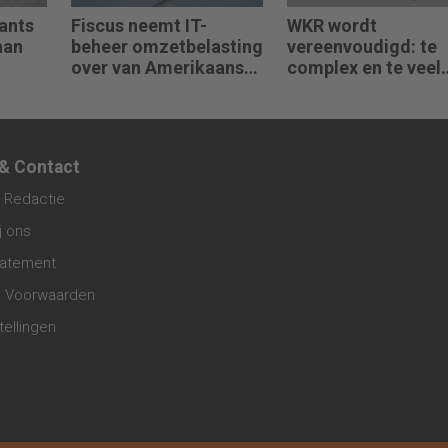
ants
Fiscus neemt IT-
WKR wordt
aan
beheer omzetbelasting
vereenvoudigd: te
over van Amerikaans
complex en te veel
techbedrijf
administratie
 & Contact
 Redactie
j ons
tatement
 Voorwaarden
tellingen