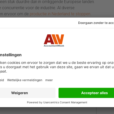
hen een stuk duurdre dan in omliggende Europese landen.
 concurrentie voor de industrie. Al diverse
ozen ervoor om de
productie in Nederland te stoppen
.
ro beschikbaar ter compensatie van hoge energiekosten.
ereserveerd en voor 2027 staat het subsidiebedrag op
en indienen van 1 augustus tot en met 1 september bij
derland.
 AccountantWeek