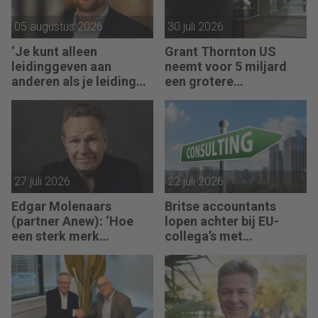
05 augustus 2026
30 juli 2026
‘Je kunt alleen
Grant Thornton US
leidinggeven aan
neemt voor 5 miljard
anderen als je leiding
een grotere
kunt geven aan jezelf’
accountantsketen over
27 juli 2026
22 juli 2026
Edgar Molenaars
Britse accountants
(partner Anew): ‘Hoe
lopen achter bij EU-
een sterk merk
collega’s met
ontastbare waarde
advieswerk
vertaalt in tastbaar
geld’