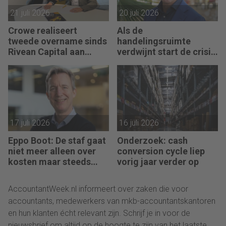
21 juli 2026
20 juli 2026
Crowe realiseert
Als de
tweede overname sinds
handelingsruimte
Rivean Capital aan
verdwijnt start de crisis
boord is
bij een bedrijf, vertelt
Pim van Berkel
17 juli 2026
16 juli 2026
Eppo Boot: De staf gaat
Onderzoek: cash
niet meer alleen over
conversion cycle liep
kosten maar steeds
vorig jaar verder op
vaker over impact
AccountantWeek.nl informeert over zaken die voor
accountants, medewerkers van mkb-accountantskantoren
en hun klanten écht relevant zijn. Schrijf je in voor de
nieuwsbrief om altijd op de hoogte te zijn van het laatste