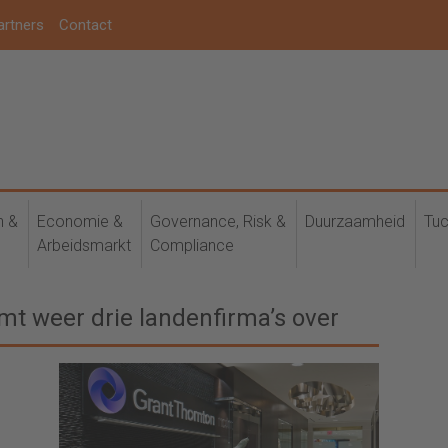
artners
Contact
h &
Economie &
Governance, Risk &
Duurzaamheid
Tuc
Arbeidsmarkt
Compliance
t weer drie landenfirma’s over