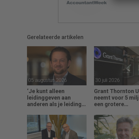
Gerelateerde artikelen
05 augustus 2026
30 juli 2026
‘Je kunt alleen
Grant Thornton 
leidinggeven aan
neemt voor 5 mil
anderen als je leiding
een grotere
kunt geven aan jezelf’
accountantskete