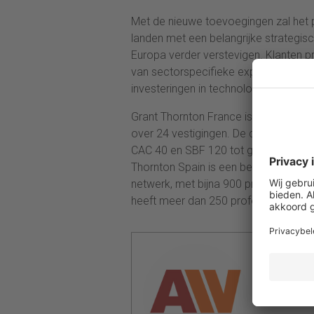
Met de nieuwe toevoegingen zal het pl
landen met een belangrijke strategisc
Europa verder verstevigen. Klanten pr
van sectorspecifieke expertise en in
investeringen in technologie en talent
Grant Thornton France is de grootst
over 24 vestigingen. De cliëntenporte
CAC 40 en SBF 120 tot grote onderne
Thornton Spain is een belangrijke en
netwerk, met bijna 900 professionals
heeft meer dan 250 professionals.
Redactie