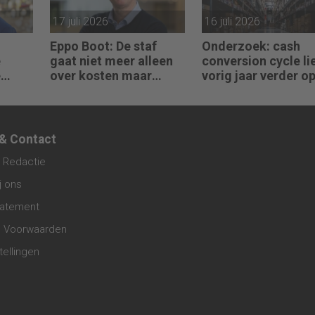
17 juli 2026
16 juli 2026
Eppo Boot: De staf
Onderzoek: cash
e
gaat niet meer alleen
conversion cycle li
e
over kosten maar
vorig jaar verder o
ijf,
steeds vaker over
erkel
impact
 & Contact
 Redactie
j ons
tatement
 Voorwaarden
tellingen