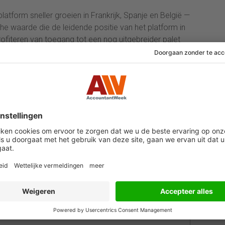
atform sneller groeien in Frankrijk, Spanje en België —
he waarde die de leidende positie van het platform in
ofiteren van toegang tot een nog uitgebreider palet
novatieve oplossingen, ondersteund door aanzienlijke
.
e recente aanwinst, met 2.800 medewerkers verdeeld
feuille varieert van toonaangevende bedrijven in de
mingen en bedrijven uit de middenmarkt. Grant
 snelgroeiende deelnemer in het Grant Thornton‐
 verspreid over 10 locaties. Grant Thornton Belgium
 AccountantWeek