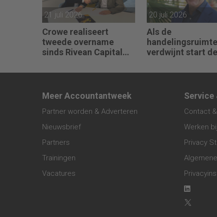
21 juli 2026
20 juli 2026
Crowe realiseert
Als de
tweede overname
handelingsruimt
sinds Rivean Capital
verdwijnt start d
aan boord is
crisis bij een bedr
vertelt Pim van B
Meer Accountantweek
Service
Partner worden & Adverteren
Contact &
Nieuwsbrief
Werken bi
Partners
Privacy S
Trainingen
Algemene
Vacatures
Privacyins