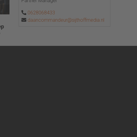
Partner Manager
0628068433
daancommandeur@sijthoffmedia.nl
ep
p