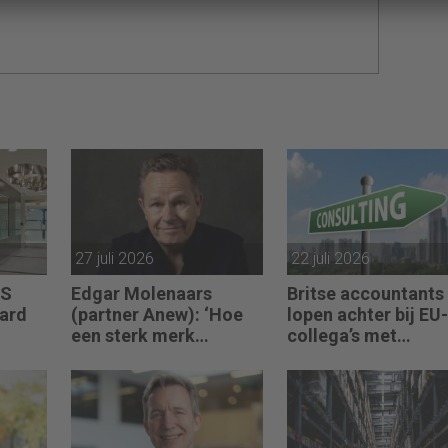
27 juli 2026
22 juli 2026
US
Edgar Molenaars
Britse accountants
jard
(partner Anew): ‘Hoe
lopen achter bij EU-
een sterk merk
collega’s met
n over
ontastbare waarde
advieswerk
vertaalt in tastbaar
geld’