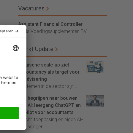
Vacatures
Assistant Financial Controller
Vitals Voedingssupplementen BV
Markt Update
Belgische scale-up ziet
accountancy als target voor
AI-advisering
'Systemen in de sector zijn...
Van begrijpen naar bouwen
met AI: leergang ChatGPT en
Copilot voor accountants
Inzicht, toepassing en eigen AI-
oplossingen...