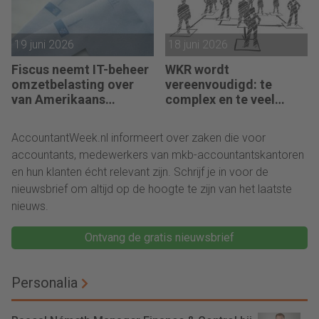
19 juni 2026
18 juni 2026
Fiscus neemt IT-beheer
WKR wordt
omzetbelasting over
vereenvoudigd: te
van Amerikaans
complex en te veel
techbedrijf
administratie
AccountantWeek.nl informeert over zaken die voor
accountants, medewerkers van mkb-accountantskantoren
en hun klanten écht relevant zijn. Schrijf je in voor de
nieuwsbrief om altijd op de hoogte te zijn van het laatste
nieuws.
Ontvang de gratis nieuwsbrief
Personalia