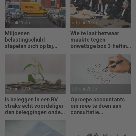
24 juli 2026
29 juni 2026
Miljoenen
Wie te laat bezwaar
belastingschuld
maakte tegen
stapelen zich op bij
onwettige box 3-heffing
failliete pakketkoeriers
vist achter het net
23 juni 2026
22 juni 2026
Is beleggen in een BV
Oproepe accountants
straks echt voordeliger
om mee te doen aan
dan beleggingen onder
consultatie
box 3?
winstbelastingen