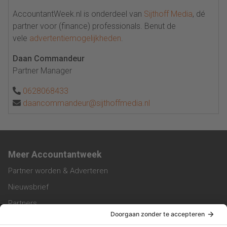
AccountantWeek.nl is onderdeel van
Sijthoff Media
, dé
partner voor (finance) professionals. Benut de
vele
advertentiemogelijkheden
.
Daan Commandeur
Partner Manager
0628068433
daancommandeur@sijthoffmedia.nl
Meer Accountantweek
Partner worden & Adverteren
Nieuwsbrief
Partners
Trainingen