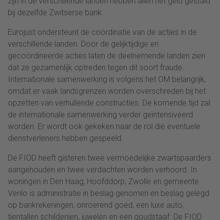
zijn in de verschillende landen hebben allen het geld gestald
bij dezelfde Zwitserse bank.
Eurojust ondersteunt de coördinatie van de acties in de
verschillende landen. Door de gelijktijdige en
gecoördineerde acties laten de deelnemende landen zien
dat ze gezamenlijk optreden tegen dit soort fraude.
Internationale samenwerking is volgens het OM belangrijk,
omdat er vaak landsgrenzen worden overschreden bij het
opzetten van verhullende constructies. De komende tijd zal
de internationale samenwerking verder geïntensiveerd
worden. Er wordt ook gekeken naar de rol die eventuele
dienstverleners hebben gespeeld.
De FIOD heeft gisteren twee vermoedelijke zwartspaarders
aangehouden en twee verdachten worden verhoord. In
woningen in Den Haag, Hoofddorp, Zwolle en gemeente
Venlo is administratie in beslag genomen en beslag gelegd
op bankrekeningen, onroerend goed, een luxe auto,
tientallen schilderijen, juwelen en een goudstaaf. De FIOD