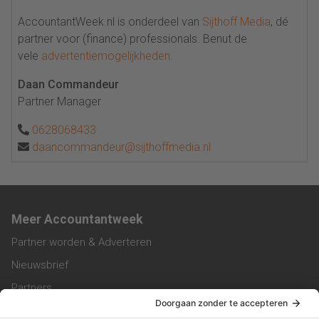
AccountantWeek.nl is onderdeel van
Sijthoff Media
, dé
partner voor (finance) professionals. Benut de
vele
advertentiemogelijkheden
.
Daan Commandeur
Partner Manager
0628068433
daancommandeur@sijthoffmedia.nl
Meer Accountantweek
Partner worden & Adverteren
Nieuwsbrief
Partners
Trainingen