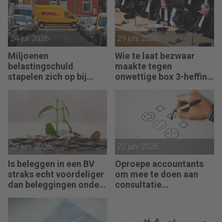
24 juli 2026
29 juni 2026
Miljoenen
Wie te laat bezwaar
belastingschuld
maakte tegen
stapelen zich op bij
onwettige box 3-heffing
failliete pakketkoeriers
vist achter het net
23 juni 2026
22 juni 2026
Is beleggen in een BV
Oproepe accountants
straks echt voordeliger
om mee te doen aan
dan beleggingen onder
consultatie
box 3?
winstbelastingen