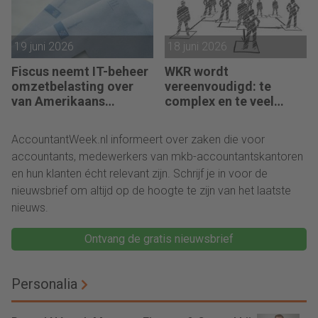
19 juni 2026
18 juni 2026
Fiscus neemt IT-beheer
WKR wordt
omzetbelasting over
vereenvoudigd: te
van Amerikaans
complex en te veel
techbedrijf
administratie
AccountantWeek.nl informeert over zaken die voor
accountants, medewerkers van mkb-accountantskantoren
en hun klanten écht relevant zijn. Schrijf je in voor de
nieuwsbrief om altijd op de hoogte te zijn van het laatste
nieuws.
Ontvang de gratis nieuwsbrief
Personalia