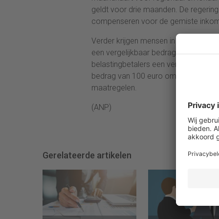
geldt voor drie maanden. De regering 
compenseren voor de gemiste inkom
Verder krijgen mensen in de bijstan
een vergelijkbaar bedrag dat eerder
belastingbetalers een vergoeding van
bedrag van 100 euro omhoog. De Bond
maatregelen.
(ANP)
Gerelateerde artikelen