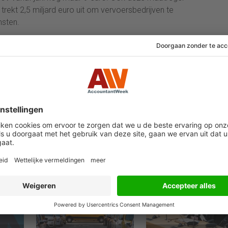
trekt 2,5 miljard euro uit om vervoersbedrijven te
sten.
d opnieuw een eenmalig bedrag van 100 euro, bovenop
 al was toegezegd. Daarnaast ontvangen
 300 euro en gaat de kinderbijslag met een eenmalig
sraad, de Duitse senaat, stemt vrijdag over de