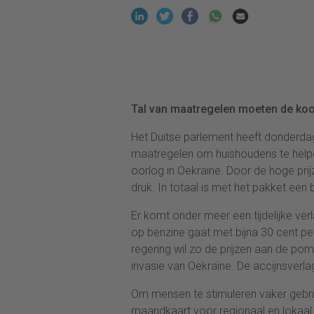
Tal van maatregelen moeten de koo
Het Duitse parlement heeft donderd
maatregelen om huishoudens te helpe
oorlog in Oekraïne. Door de hoge pri
druk. In totaal is met het pakket een
Er komt onder meer een tijdelijke ver
op benzine gaat met bijna 30 cent per
regering wil zo de prijzen aan de po
invasie van Oekraïne. De accijnsverla
Om mensen te stimuleren vaker gebr
maandkaart voor regionaal en lokaal