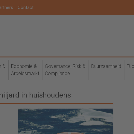
artners
Contact
h &
Economie &
Governance, Risk &
Duurzaamheid
Tuc
Arbeidsmarkt
Compliance
miljard in huishoudens