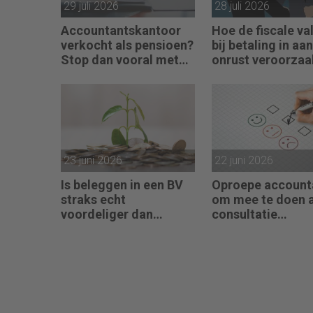
29 juli 2026
28 juli 2026
Accountantskantoor
Hoe de fiscale val
verkocht als pensioen?
bij betaling in aa
Stop dan vooral met
onrust veroorzaa
werken
23 juni 2026
22 juni 2026
Is beleggen in een BV
Oproepe account
straks echt
om mee te doen 
voordeliger dan
consultatie
beleggingen onder box
winstbelastingen
3?