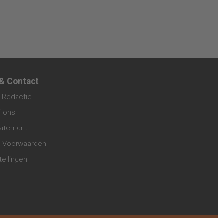
 & Contact
 Redactie
j ons
tatement
 Voorwaarden
tellingen