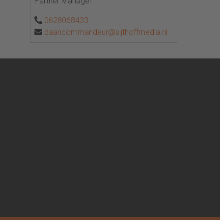
Partner Manager
0628068433
daancommandeur@sijthoffmedia.nl