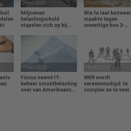
24 juli 2026
29 juni 2026
kuil
Miljoenen
Wie te laat bezwaar
ndelen
belastingschuld
maakte tegen
kt
stapelen zich op bij
onwettige box 3-
failliete
heffing vist achter 
pakketkoeriers
net
19 juni 2026
18 juni 2026
ants
Fiscus neemt IT-
WKR wordt
aan
beheer omzetbelasting
vereenvoudigd: te
over van Amerikaans
complex en te veel
techbedrijf
administratie