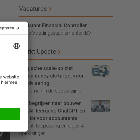
Vacatures
Assistant Financial Controller
Vitals Voedingssupplementen BV
Markt Update
Belgische scale-up ziet
accountancy als target voor
AI-advisering
'Systemen in de sector zijn...
Van begrijpen naar bouwen
met AI: leergang ChatGPT en
Copilot voor accountants
Inzicht, toepassing en eigen AI-
oplossingen...