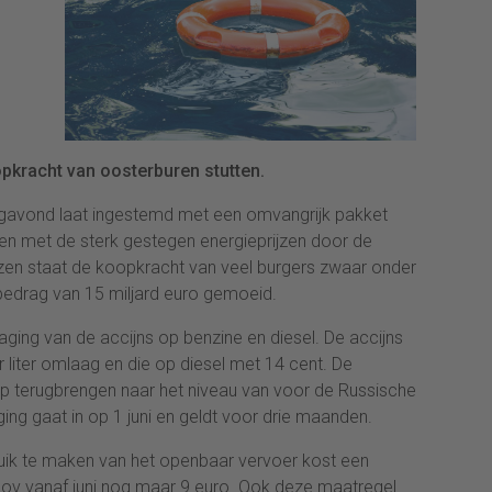
pkracht van oosterburen stutten.
agavond laat ingestemd met een omvangrijk pakket
n met de sterk gestegen energieprijzen door de
jzen staat de koopkracht van veel burgers zwaar onder
 bedrag van 15 miljard euro gemoeid.
laging van de accijns op benzine en diesel. De accijns
 liter omlaag en die op diesel met 14 cent. De
mp terugbrengen naar het niveau van voor de Russische
ging gaat in op 1 juni en geldt voor drie maanden.
uik te maken van het openbaar vervoer kost een
 ov vanaf juni nog maar 9 euro. Ook deze maatregel