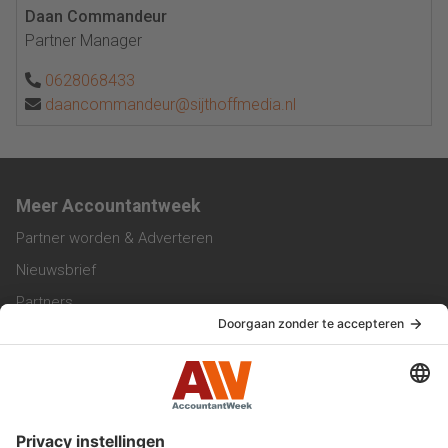
Daan Commandeur
Partner Manager
0628068433
daancommandeur@sijthoffmedia.nl
Meer Accountantweek
Partner worden & Adverteren
Nieuwsbrief
Partners
Trainingen
Vacatures
Service & Contact
Contact & Redactie