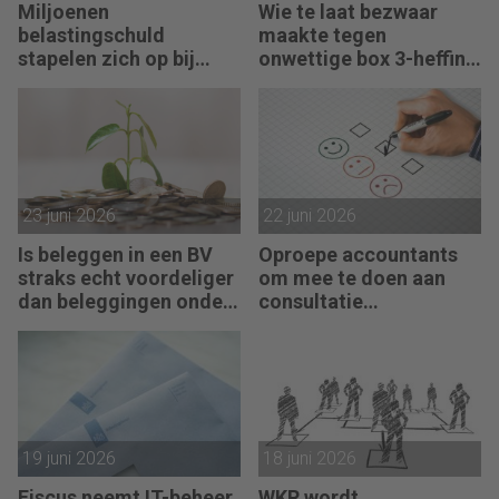
Miljoenen
Wie te laat bezwaar
belastingschuld
maakte tegen
stapelen zich op bij
onwettige box 3-heffing
failliete pakketkoeriers
vist achter het net
23 juni 2026
22 juni 2026
Is beleggen in een BV
Oproepe accountants
straks echt voordeliger
om mee te doen aan
dan beleggingen onder
consultatie
box 3?
winstbelastingen
19 juni 2026
18 juni 2026
Fiscus neemt IT-beheer
WKR wordt