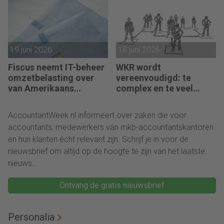
19 juni 2026
18 juni 2026
Fiscus neemt IT-beheer
WKR wordt
omzetbelasting over
vereenvoudigd: te
van Amerikaans
complex en te veel
techbedrijf
administratie
AccountantWeek.nl informeert over zaken die voor
accountants, medewerkers van mkb-accountantskantoren
en hun klanten écht relevant zijn. Schrijf je in voor de
nieuwsbrief om altijd op de hoogte te zijn van het laatste
nieuws.
Ontvang de gratis nieuwsbrief
Personalia