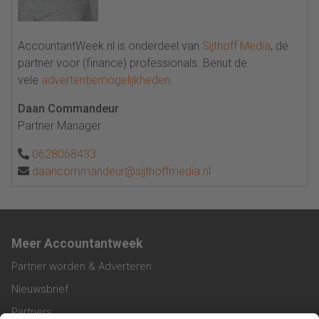
AccountantWeek.nl is onderdeel van
Sijthoff Media
, dé
partner voor (finance) professionals. Benut de
vele
advertentiemogelijkheden
.
Daan Commandeur
Partner Manager
0628068433
daancommandeur@sijthoffmedia.nl
Meer Accountantweek
Partner worden & Adverteren
Nieuwsbrief
Partners