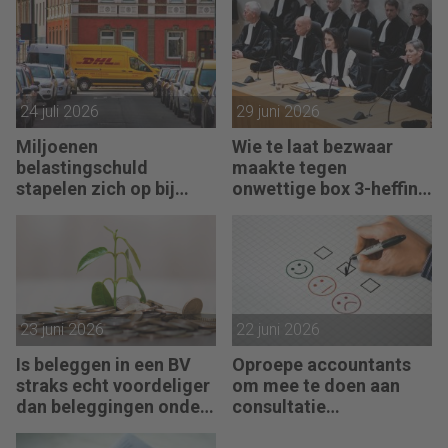
24 juli 2026
29 juni 2026
Miljoenen
Wie te laat bezwaar
belastingschuld
maakte tegen
stapelen zich op bij
onwettige box 3-heffing
failliete pakketkoeriers
vist achter het net
23 juni 2026
22 juni 2026
Is beleggen in een BV
Oproepe accountants
straks echt voordeliger
om mee te doen aan
dan beleggingen onder
consultatie
box 3?
winstbelastingen