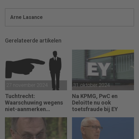
Arne Lasance
Gerelateerde artikelen
27 november 2024
31 oktober 2024
Tuchtrecht:
Na KPMG, PwC en
Waarschuwing wegens
Deloitte nu ook
niet-aanmerken
toetsfraude bij EY
juridische kosten als
‘significante
aangelegenheid’