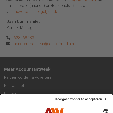
partner voor (finance) professionals. Benut de
vele
advertentiemogelijkheden
.
Daan Commandeur
Partner Manager
0628068433
daancommandeur@sijthoffmedia.nl
Meer Accountantweek
Partner worden & Adverteren
Nieuwsbrief
Partners
Trainingen
Vacatures