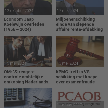
12 oktober 2024
17 mei 2024
Econoom Jaap
Miljoenenschikking
Koelewijn overleden
einde van slepende
(1956 – 2024)
affaire rente-afdekking
15 mei 2024
13 mei 2024
OM: ‘Strengere
KPMG treft in VS
controle ambtelijke
schikking met koepel
omkoping Nederlandse
over examenfraude
bedrijven’
21 maart 2017