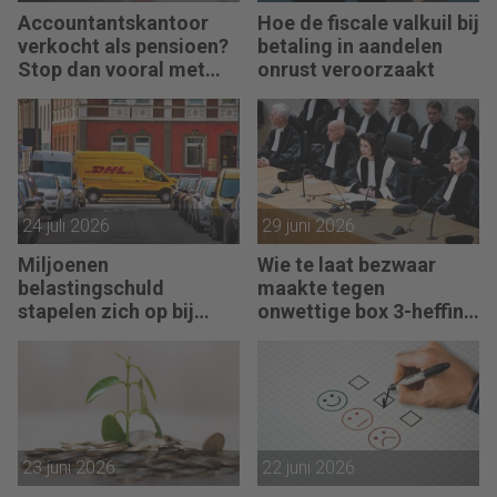
Accountantskantoor
Hoe de fiscale valkuil bij
verkocht als pensioen?
betaling in aandelen
Stop dan vooral met
onrust veroorzaakt
werken
24 juli 2026
29 juni 2026
Miljoenen
Wie te laat bezwaar
belastingschuld
maakte tegen
stapelen zich op bij
onwettige box 3-heffing
failliete pakketkoeriers
vist achter het net
23 juni 2026
22 juni 2026