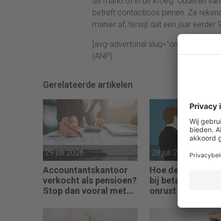
de markt of in de kroeg. Ouderen van
betreft contactloos pinnen. Ze reken
manier af, terwijl dat een jaar eerder
[avg-advertorial slug=”onmisbare e-le
(ANP)
Gerelateerde artikelen
29 juli 2026
28 juli 2026
Accountantskantoor
Hoe de fiscale val
verkocht als pensioen?
bij betaling in aa
Stop dan vooral met
onrust veroorzaa
werken