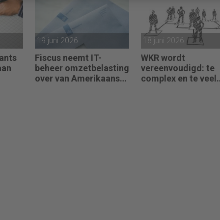
19 juni 2026
18 juni 2026
ants
Fiscus neemt IT-
WKR wordt
aan
beheer omzetbelasting
vereenvoudigd: te
over van Amerikaans
complex en te veel
techbedrijf
administratie