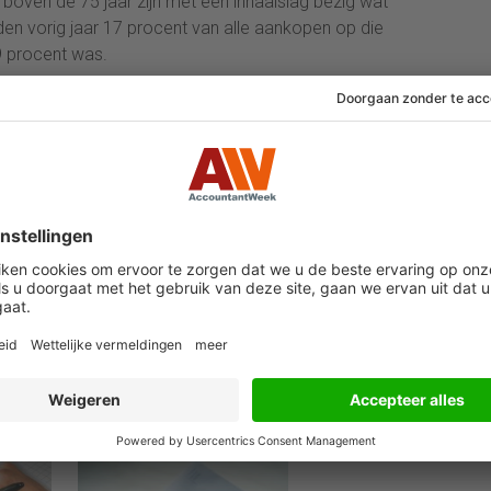
 boven de 75 jaar zijn met een inhaalslag bezig wat
den vorig jaar 17 procent van alle aankopen op die
 9 procent was.
arning voor-ambitieuze financials”]
24 juli 2026
29 juni 2026
kuil
Miljoenen
Wie te laat bezwaar
ndelen
belastingschuld
maakte tegen
kt
stapelen zich op bij
onwettige box 3-
failliete
heffing vist achter 
pakketkoeriers
net