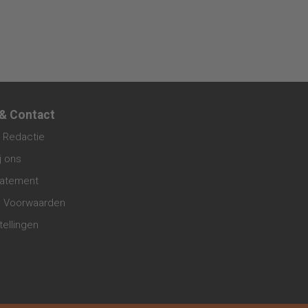
 & Contact
 Redactie
j ons
tatement
 Voorwaarden
tellingen