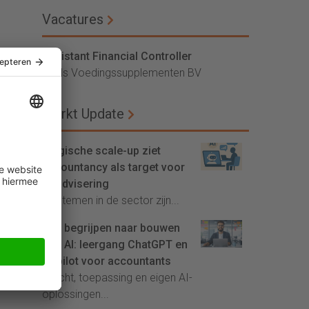
Vacatures
Assistant Financial Controller
Vitals Voedingssupplementen BV
Markt Update
Belgische scale-up ziet
accountancy als target voor
AI-advisering
'Systemen in de sector zijn...
Van begrijpen naar bouwen
met AI: leergang ChatGPT en
Copilot voor accountants
Inzicht, toepassing en eigen AI-
het
oplossingen...