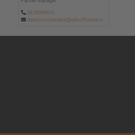
Partner Manager
0628068433
daancommandeur@sijthoffmedia.nl