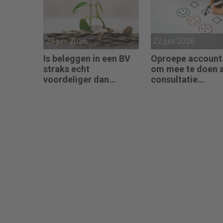
23 juni 2026
22 juni 2026
Is beleggen in een BV
Oproepe account
straks echt
om mee te doen 
voordeliger dan
consultatie
beleggingen onder box
winstbelastingen
3?