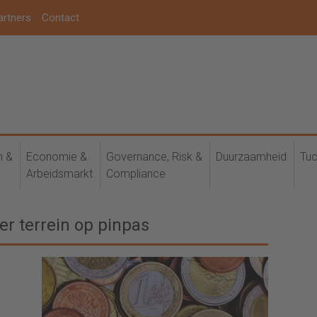
artners
Contact
h &
Economie &
Governance, Risk &
Duurzaamheid
Tuc
Arbeidsmarkt
Compliance
er terrein op pinpas