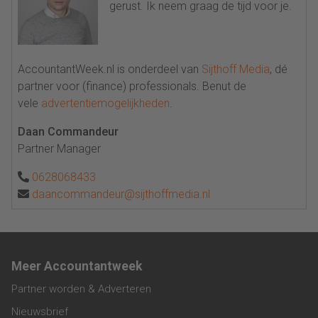
gerust. Ik neem graag de tijd voor je.
AccountantWeek.nl is onderdeel van
Sijthoff Media
, dé
partner voor (finance) professionals. Benut de
vele
advertentiemogelijkheden
.
Daan Commandeur
Partner Manager
0628068433
daancommandeur@sijthoffmedia.nl
Meer Accountantweek
Partner worden & Adverteren
Nieuwsbrief