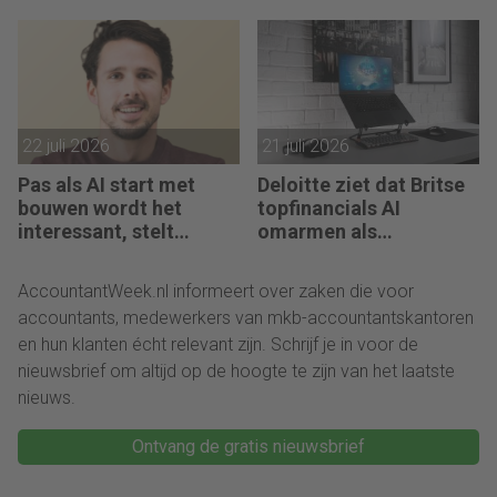
22 juli 2026
21 juli 2026
Pas als AI start met
Deloitte ziet dat Britse
bouwen wordt het
topfinancials AI
interessant, stelt
omarmen als
Maarten de Borst
groeimotor
AccountantWeek.nl informeert over zaken die voor
accountants, medewerkers van mkb-accountantskantoren
en hun klanten écht relevant zijn. Schrijf je in voor de
nieuwsbrief om altijd op de hoogte te zijn van het laatste
nieuws.
Ontvang de gratis nieuwsbrief