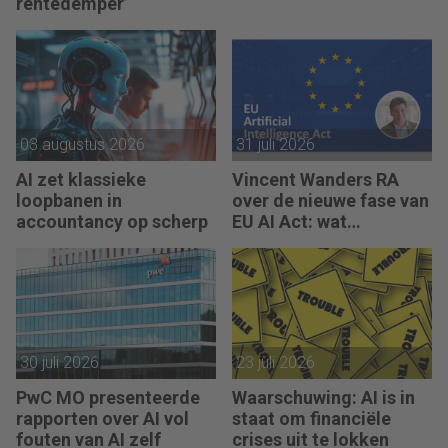
rentedemper’
03 augustus 2026
31 juli 2026
AI zet klassieke
Vincent Wanders RA
loopbanen in
over de nieuwe fase van
accountancy op scherp
EU AI Act: wat
accountants nu moeten
regelen
30 juli 2026
23 juli 2026
PwC MO presenteerde
Waarschuwing: AI is in
rapporten over AI vol
staat om financiële
fouten van AI zelf
crises uit te lokken