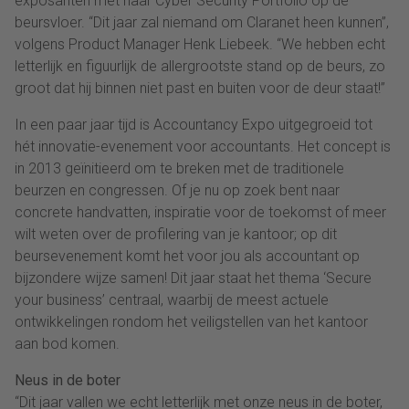
exposanten met haar Cyber Security Portfolio op de
beursvloer. “Dit jaar zal niemand om Claranet heen kunnen”,
volgens Product Manager Henk Liebeek. “We hebben echt
letterlijk en figuurlijk de allergrootste stand op de beurs, zo
groot dat hij binnen niet past en buiten voor de deur staat!”
In een paar jaar tijd is Accountancy Expo uitgegroeid tot
hét innovatie-evenement voor accountants. Het concept is
in 2013 geïnitieerd om te breken met de traditionele
beurzen en congressen. Of je nu op zoek bent naar
concrete handvatten, inspiratie voor de toekomst of meer
wilt weten over de profilering van je kantoor; op dit
beursevenement komt het voor jou als accountant op
bijzondere wijze samen! Dit jaar staat het thema ‘Secure
your business’ centraal, waarbij de meest actuele
ontwikkelingen rondom het veiligstellen van het kantoor
aan bod komen.
Neus in de boter
“Dit jaar vallen we echt letterlijk met onze neus in de boter,