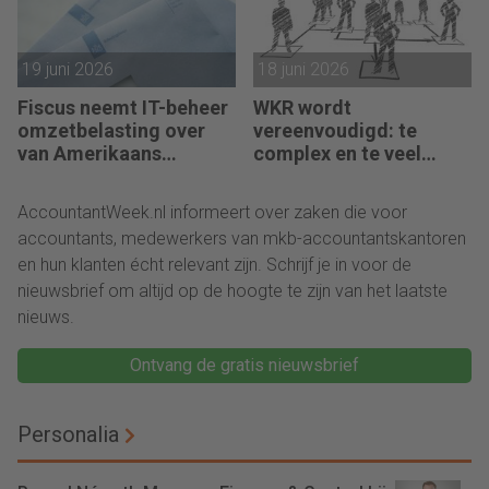
19 juni 2026
18 juni 2026
Fiscus neemt IT-beheer
WKR wordt
omzetbelasting over
vereenvoudigd: te
van Amerikaans
complex en te veel
techbedrijf
administratie
AccountantWeek.nl informeert over zaken die voor
accountants, medewerkers van mkb-accountantskantoren
en hun klanten écht relevant zijn. Schrijf je in voor de
nieuwsbrief om altijd op de hoogte te zijn van het laatste
nieuws.
Ontvang de gratis nieuwsbrief
Personalia