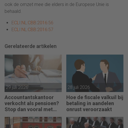
ook de omzet mee die elders in de Europese Unie is
behaald.
ECLI:NL:CBB:2016:56
ECLI:NL:CBB:2016:57
Gerelateerde artikelen
29 juli 2026
28 juli 2026
Accountantskantoor
Hoe de fiscale valkuil bij
verkocht als pensioen?
betaling in aandelen
Stop dan vooral met
onrust veroorzaakt
werken