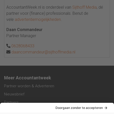
AccountantWeek.nl is onderdeel van
Sijthoff Media
, dé
partner voor (finance) professionals. Benut de
vele
advertentiemogelijkheden
.
Daan Commandeur
Partner Manager
0628068433
daancommandeur@sijthoffmedia.nl
Meer Accountantweek
Partner worden & Adverteren
Nieuwsbrief
Partners
Trainingen