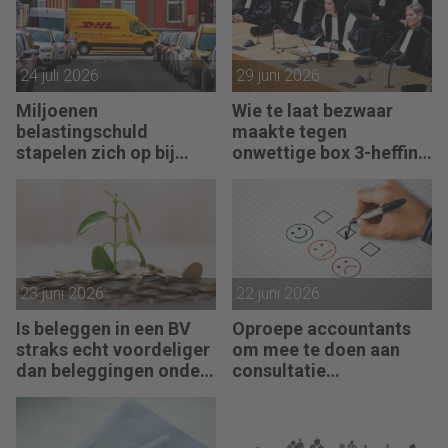
24 juli 2026
29 juni 2026
Miljoenen
Wie te laat bezwaar
belastingschuld
maakte tegen
stapelen zich op bij
onwettige box 3-heffing
failliete pakketkoeriers
vist achter het net
23 juni 2026
22 juni 2026
Is beleggen in een BV
Oproepe accountants
straks echt voordeliger
om mee te doen aan
dan beleggingen onder
consultatie
box 3?
winstbelastingen