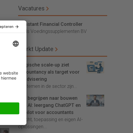
Vacatures
Assistant Financial Controller
Vitals Voedingssupplementen BV
Markt Update
Belgische scale-up ziet
accountancy als target voor
AI-advisering
'Systemen in de sector zijn...
Van begrijpen naar bouwen
met AI: leergang ChatGPT en
Copilot voor accountants
Inzicht, toepassing en eigen AI-
oplossingen...