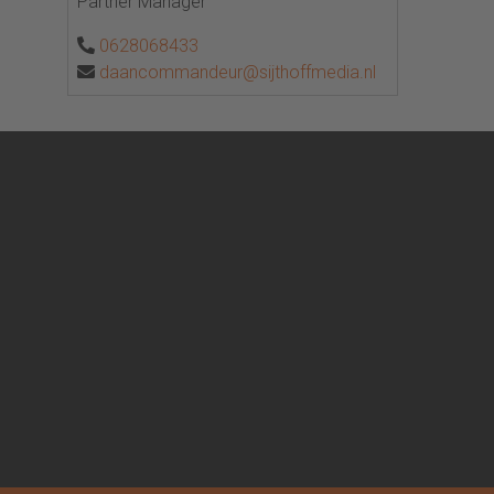
Partner Manager
0628068433
daancommandeur@sijthoffmedia.nl