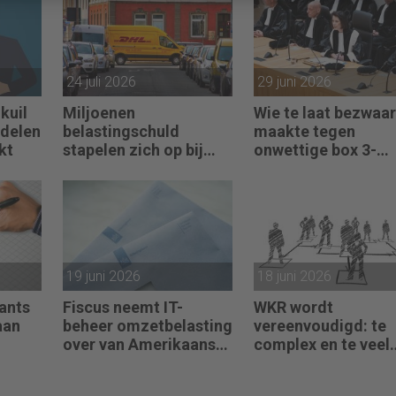
24 juli 2026
29 juni 2026
kuil
Miljoenen
Wie te laat bezwaar
ndelen
belastingschuld
maakte tegen
kt
stapelen zich op bij
onwettige box 3-
failliete
heffing vist achter 
pakketkoeriers
net
19 juni 2026
18 juni 2026
ants
Fiscus neemt IT-
WKR wordt
aan
beheer omzetbelasting
vereenvoudigd: te
over van Amerikaans
complex en te veel
techbedrijf
administratie