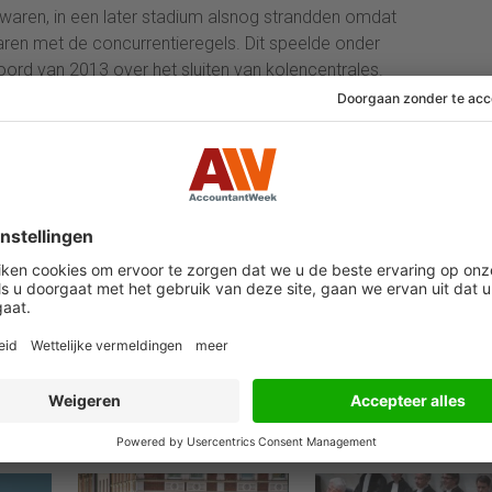
aren, in een later stadium alsnog strandden omdat
waren met de concurrentieregels. Dit speelde onder
oord van 2013 over het sluiten van kolencentrales.
tregelen extra kracht bij te zetten hebben de
an' opgesteld om informateur Edith Schippers en de
n GroenLinks op weg te helpen. Naast het voorstel
aarin onder meer om extra investeringen gevraagd.
dkoper, evenals kapitaal om te investeren. Bedrijven
 gaat niet zonder prikkels'', aldus de bestuurders.
daarmee als voorbeeld dienen in Europa.''