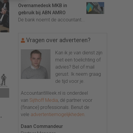
Overnamedesk MKB in
gebruik bij ABN AMRO
De bank noemt de accountant...
Vragen over adverteren?
Kan ik je van dienst zijn
het
met een toelichting of
advies? Bel of mail
gerust. Ik neem graag
de tijd voor je.
AccountantWeek.nl is onderdeel
van
Sijthoff Media
, dé partner voor
(finance) professionals. Benut de
vele
advertentiemogelijkheden
.
Daan Commandeur