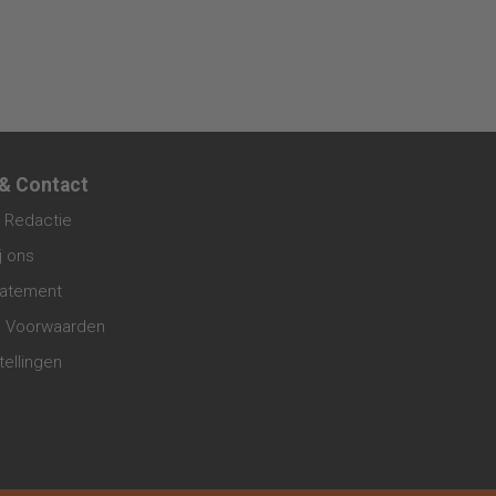
 & Contact
 Redactie
j ons
tatement
 Voorwaarden
tellingen