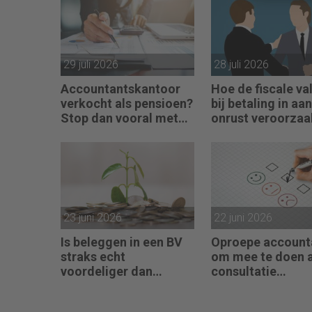
29 juli 2026
28 juli 2026
Accountantskantoor
Hoe de fiscale val
verkocht als pensioen?
bij betaling in aa
Stop dan vooral met
onrust veroorzaa
werken
23 juni 2026
22 juni 2026
Is beleggen in een BV
Oproepe account
straks echt
om mee te doen 
voordeliger dan
consultatie
beleggingen onder box
winstbelastingen
3?