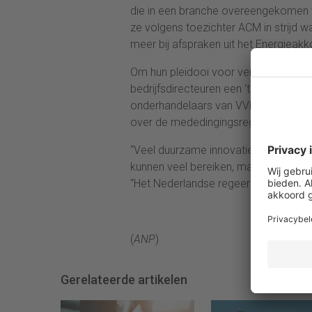
die in een branche overeengekomen w
ze volgens toezichter ACM in strijd 
meer bij afspraken uit het Energieakk
Om hun pleidooi voor vergroeningsmaa
bedrijfsdirecteuren een 'tienpuntenpl
onderhandelaars van VVD, CDA, D66 e
over de mededingingsregels, wordt d
“Veel duurzame innovaties worden goe
kunnen veel bereiken, maar veranderen
“Het Nederlandse regeerakkoord kan 
(
ANP
)
Gerelateerde artikelen