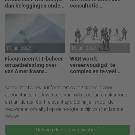
dan beleggingen onder
consultatie
box 3?
winstbelastingen
19 juni 2026
18 juni 2026
Fiscus neemt IT-beheer
WKR wordt
omzetbelasting over
vereenvoudigd: te
van Amerikaans
complex en te veel
techbedrijf
administratie
AccountantWeek.nl informeert over zaken die voor
accountants, medewerkers van mkb-accountantskantoren
en hun klanten écht relevant zijn. Schrijf je in voor de
nieuwsbrief om altijd op de hoogte te zijn van het laatste
nieuws.
Ontvang de gratis nieuwsbrief