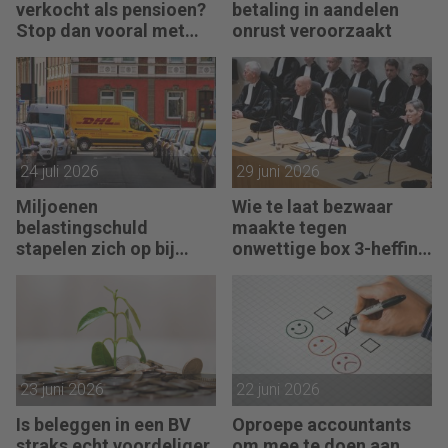
verkocht als pensioen?
betaling in aandelen
Stop dan vooral met
onrust veroorzaakt
werken
24 juli 2026
29 juni 2026
Miljoenen
Wie te laat bezwaar
belastingschuld
maakte tegen
stapelen zich op bij
onwettige box 3-heffing
failliete pakketkoeriers
vist achter het net
23 juni 2026
22 juni 2026
Is beleggen in een BV
Oproepe accountants
straks echt voordeliger
om mee te doen aan