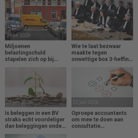
24 juli 2026
29 juni 2026
Miljoenen
Wie te laat bezwaar
belastingschuld
maakte tegen
stapelen zich op bij
onwettige box 3-heffing
failliete pakketkoeriers
vist achter het net
23 juni 2026
22 juni 2026
Is beleggen in een BV
Oproepe accountants
straks echt voordeliger
om mee te doen aan
dan beleggingen onder
consultatie
box 3?
winstbelastingen