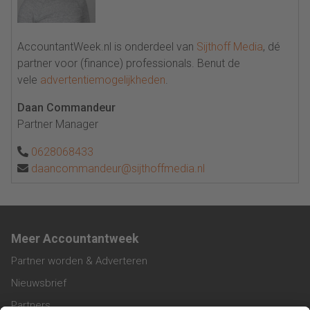
AccountantWeek.nl is onderdeel van
Sijthoff Media
, dé
partner voor (finance) professionals. Benut de
vele
advertentiemogelijkheden
.
Daan Commandeur
Partner Manager
0628068433
daancommandeur@sijthoffmedia.nl
Meer Accountantweek
Partner worden & Adverteren
Nieuwsbrief
Partners