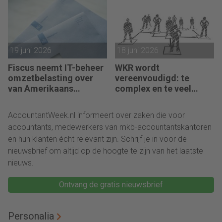
19 juni 2026
18 juni 2026
Fiscus neemt IT-beheer
WKR wordt
omzetbelasting over
vereenvoudigd: te
van Amerikaans
complex en te veel
techbedrijf
administratie
AccountantWeek.nl informeert over zaken die voor
accountants, medewerkers van mkb-accountantskantoren
en hun klanten écht relevant zijn. Schrijf je in voor de
nieuwsbrief om altijd op de hoogte te zijn van het laatste
nieuws.
Ontvang de gratis nieuwsbrief
Personalia