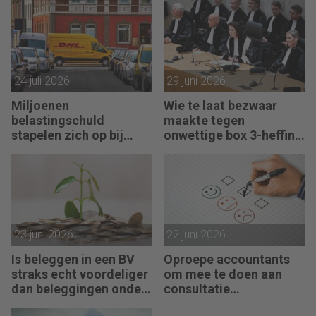
24 juli 2026
29 juni 2026
Miljoenen
Wie te laat bezwaar
belastingschuld
maakte tegen
stapelen zich op bij
onwettige box 3-heffing
failliete pakketkoeriers
vist achter het net
23 juni 2026
22 juni 2026
Is beleggen in een BV
Oproepe accountants
straks echt voordeliger
om mee te doen aan
dan beleggingen onder
consultatie
box 3?
winstbelastingen