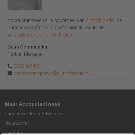
AccountantWeek.nl is onderdeel van
Sijthoff Media
, dé
partner voor (finance) professionals. Benut de
vele
advertentiemogelijkheden
.
Daan Commandeur
Partner Manager
0628068433
daancommandeur@sijthoffmedia.nl
Meer Accountantweek
Partner worden & Adverteren
Nieuwsbrief
Partners