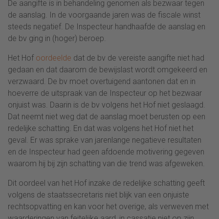
De aangifte is in behandeling genomen als bezwaar tegen
de aanslag. In de voorgaande jaren was de fiscale winst
steeds negatief. De Inspecteur handhaafde de aanslag en
de bv ging in (hoger) beroep.
Het Hof
oordeelde
dat de bv de vereiste aangifte niet had
gedaan en dat daarom de bewijslast wordt omgekeerd en
verzwaard. De bv moet overtuigend aantonen dat en in
hoeverre de uitspraak van de Inspecteur op het bezwaar
onjuist was. Daarin is de bv volgens het Hof niet geslaagd.
Dat neemt niet weg dat de aanslag moet berusten op een
redelijke schatting. En dat was volgens het Hof niet het
geval. Er was sprake van jarenlange negatieve resultaten
en de Inspecteur had geen afdoende motivering gegeven
waarom hij bij zijn schatting van die trend was afgeweken.
Dit oordeel van het Hof inzake de redelijke schatting geeft
volgens de staatssecretaris niet blijk van een onjuiste
rechtsopvatting en kan voor het overige, als verweven met
waarderingen van feitelijke aard, in cassatie niet op zijn