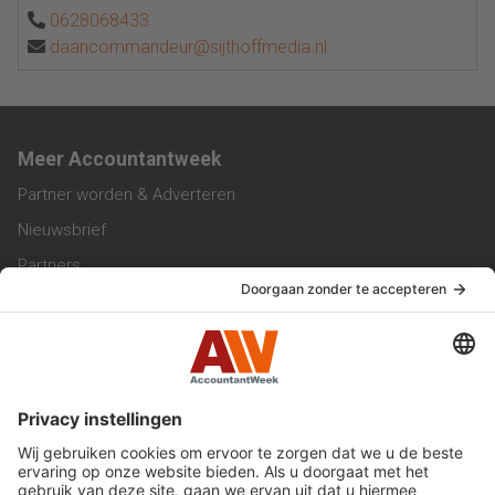
0628068433
daancommandeur@sijthoffmedia.nl
Meer Accountantweek
Partner worden & Adverteren
Nieuwsbrief
Partners
Trainingen
Vacatures
Service & Contact
Contact & Redactie
Werken bij ons
Privacy Statement