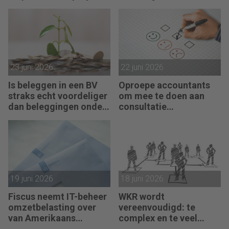
failliete pakketkoeriers
vist achter het net
23 juni 2026
22 juni 2026
Is beleggen in een BV
Oproepe accountants
straks echt voordeliger
om mee te doen aan
dan beleggingen onder
consultatie
box 3?
winstbelastingen
19 juni 2026
18 juni 2026
Fiscus neemt IT-beheer
WKR wordt
omzetbelasting over
vereenvoudigd: te
van Amerikaans
complex en te veel
techbedrijf
administratie