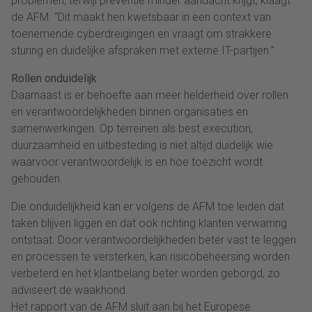
problemen, terwijl preventie minder aandacht krijgt, klaagt
de AFM. “Dit maakt hen kwetsbaar in een context van
toenemende cyberdreigingen en vraagt om strakkere
sturing en duidelijke afspraken met externe IT-partijen.”
Rollen onduidelijk
Daarnaast is er behoefte aan meer helderheid over rollen
en verantwoordelijkheden binnen organisaties en
samenwerkingen. Op terreinen als best execution,
duurzaamheid en uitbesteding is niet altijd duidelijk wie
waarvoor verantwoordelijk is en hoe toezicht wordt
gehouden.
Die onduidelijkheid kan er volgens de AFM toe leiden dat
taken blijven liggen en dat ook richting klanten verwarring
ontstaat. Door verantwoordelijkheden beter vast te leggen
en processen te versterken, kan risicobeheersing worden
verbeterd en het klantbelang beter worden geborgd, zo
adviseert de waakhond.
Het rapport van de AFM sluit aan bij het Europese