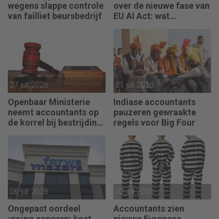
wegens slappe controle
over de nieuwe fase van
van failliet beursbedrijf
EU AI Act: wat
accountants nu moeten
regelen
27 juli 2026
21 juli 2026
Openbaar Ministerie
Indiase accountants
neemt accountants op
pauzeren gewraakte
de korrel bij bestrijding
regels voor Big Four
witwassen
06 juli 2026
02 juli 2026
Ongepast oordeel
Accountants zien
;going concern; kost
nieuwe Europese