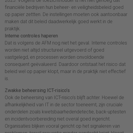
2025. Volgens de toezichthouder is het niet genoeg dat
financiële bedrijven hun beheer- en veiligheidsbeleid goed
op papier zettten. De instellingen moeten ook aantoonbaar
maken dat dit beleid daadwerkelijk goed werkt in de
praktijk.
Interne controles haperen
Dat is volgens de AFM nog niet het geval. Interne controles
worden niet altijd structureel uitgevoerd of goed
vastgelegd, en processen worden onvoldoende
consequent geëvalueerd. Daardoor ontstaat het risico dat
beleid wel op papier klopt, maar in de praktijk niet effectief
is.
Zwakke beheersing ICT-risico’s
Ook de beheersing van ICT-risico’s blijft achter. Hoewel de
afhankelijkheid van IT in de sector toeneemt, zijn cruciale
onderdelen zoals kwetsbaarhedendetectie, back-uptesten
en incidentvoorbereiding niet overal goed ingericht.
Organisaties blijken vooral gericht op het signaleren van