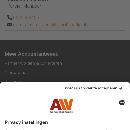
Partner Manager
0628068433
daancommandeur@sijthoffmedia.nl
Meer Accountantweek
Partner worden & Adverteren
Nieuwsbrief
Partners
Trainingen
Vacatures
Service & Contact
Contact & Redactie
Werken bij ons