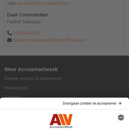
vele
advertentiemogelijkheden
.
Daan Commandeur
Partner Manager
0628068433
daancommandeur@sijthoffmedia.nl
Meer Accountantweek
Partner worden & Adverteren
Nieuwsbrief
Partners
Trainingen
Vacatures
Service & Contact