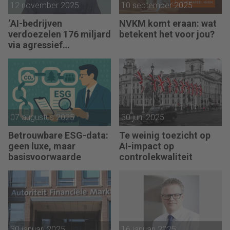
12 november 2025
10 september 2025
‘AI-bedrijven
NVKM komt eraan: wat
verdoezelen 176 miljard
betekent het voor jou?
via agressief
boekhouden’
07 augustus 2025
30 juni 2025
Betrouwbare ESG-data:
Te weinig toezicht op
geen luxe, maar
AI-impact op
basisvoorwaarde
controlekwaliteit
30 januari 2025
16 januari 2025