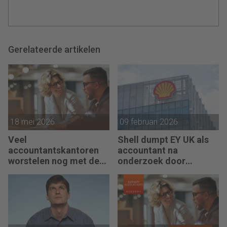
Gerelateerde artikelen
18 mei 2026
09 februari 2026
Veel
Shell dumpt EY UK als
accountantskantoren
accountant na
worstelen nog met de
onderzoek door
NVKM: waar begin je?
waakhond