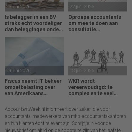
23 juni 2026
22 juni 2026
Is beleggen in een BV
Oproepe accountants
straks echt voordeliger
om mee te doen aan
dan beleggingen onder
consultatie
box 3?
winstbelastingen
19 juni 2026
18 juni 2026
Fiscus neemt IT-beheer
WKR wordt
omzetbelasting over
vereenvoudigd: te
van Amerikaans
complex en te veel
techbedrijf
administratie
AccountantWeek.nl informeert over zaken die voor
accountants, medewerkers van mkb-accountantskantoren
en hun klanten écht relevant zijn. Schrijf je in voor de
nieuwsbrief om altijd op de hoogte te zijn van het laatste