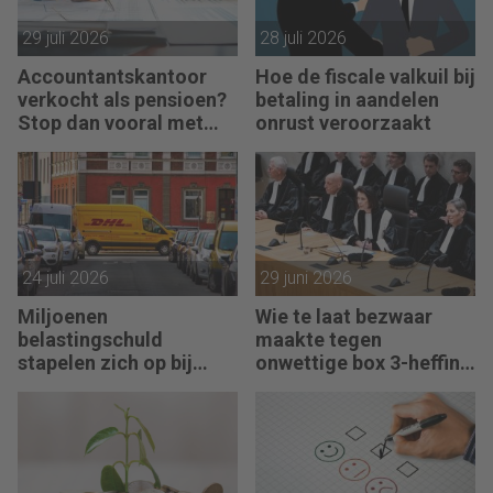
29 juli 2026
28 juli 2026
Accountantskantoor
Hoe de fiscale valkuil bij
verkocht als pensioen?
betaling in aandelen
Stop dan vooral met
onrust veroorzaakt
werken
24 juli 2026
29 juni 2026
Miljoenen
Wie te laat bezwaar
belastingschuld
maakte tegen
stapelen zich op bij
onwettige box 3-heffing
failliete pakketkoeriers
vist achter het net