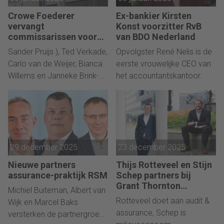
Crowe Foederer
Ex-bankier Kirsten
vervangt
Konst voorzitter RvB
commissarissen voor
van BDO Nederland
de tweede keer
Sander Pruijs ), Ted Verkade,
Opvolgster René Nelis is de
Carlo van de Weijer, Bianca
eerste vrouwelijke CEO van
Willems en Janneke Brink-
het accountantskantoor.
Daamen.
29 december 2025
23 december 2025
Nieuwe partners
Thijs Rotteveel en Stijn
assurance-praktijk RSM
Schep partners bij
Grant Thornton
Michiel Buiteman, Albert van
Nederland
Rotteveel doet aan audit &
Wijk en Marcel Baks
assurance, Schep is
versterken de partnergroep