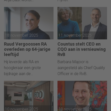
kwaliteitsmanager.
18 november 2025
11 november 2025
Ruud Vergoossen RA
Countus stelt CEO en
overleden op 64-jarige
CQO aan in vernieuwing
leeftijd
RvB
Hij leverde als RA en
Barbara Majoor is
hoogleraar een grote
aangesteld als Chief Quality
bijdrage aan de
Officer in de RvB.
accountancy.
10 november 2025
10 november 2025