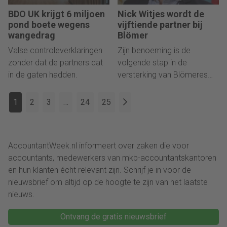
BDO UK krijgt 6 miljoen
Nick Witjes wordt de
pond boete wegens
vijftiende partner bij
wangedrag
Blömer
Valse controleverklaringen
Zijn benoeming is de
zonder dat de partners dat
volgende stap in de
in de gaten hadden.
versterking van Blömeres
partnergroep.
1
2
3
…
24
25
AccountantWeek.nl informeert over zaken die voor
accountants, medewerkers van mkb-accountantskantoren
en hun klanten écht relevant zijn. Schrijf je in voor de
nieuwsbrief om altijd op de hoogte te zijn van het laatste
nieuws.
Ontvang de gratis nieuwsbrief