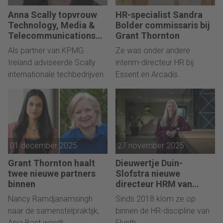
Anna Scally topvrouw
HR-specialist Sandra
Technology, Media &
Bolder commissaris bij
Telecommunications
Grant Thornton
KPMG
Als partner van KPMG
Ze was onder andere
Ireland adviseerde Scally
interim-directeur HR bij
internationale techbedrijven.
Essent en Arcadis.
01 december 2025
27 november 2025
Grant Thornton haalt
Dieuwertje Duin-
twee nieuwe partners
Slofstra nieuwe
binnen
directeur HRM van
Flynth
Nancy Ramdjanamsingh
Sinds 2018 klom ze op
naar de samenstelpraktijk,
binnen de HR-discipline van
Anja Bast wordt
Flynth.