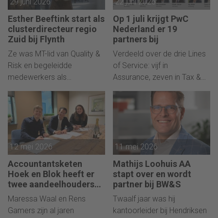
29 juni 2026
22 juni 2026
Esther Beeftink start als
Op 1 juli krijgt PwC
clusterdirecteur regio
Nederland er 19
Zuid bij Flynth
partners bij
Ze was MT-lid van Quality &
Verdeeld over de drie Lines
Risk en begeleidde
of Service: vijf in
medewerkers als
Assurance, zeven in Tax &
performance coach/
Legal en zeven in Advisory.
12 mei 2026
11 mei 2026
Accountantsketen
Mathijs Loohuis AA
Hoek en Blok heeft er
stapt over en wordt
twee aandeelhouders
partner bij BW&S
bij
Maressa Waal en Rens
Twaalf jaar was hij
Gamers zijn al jaren
kantoorleider bij Hendriksen