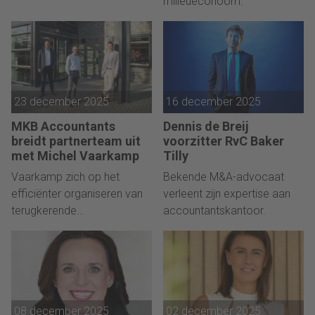
milieueconoom.
van RSM Netherlands.
23 december 2025
16 december 2025
MKB Accountants
Dennis de Breij
breidt partnerteam uit
voorzitter RvC Baker
met Michel Vaarkamp
Tilly
Vaarkamp zich op het
Bekende M&A-advocaat
efficiënter organiseren van
verleent zijn expertise aan
terugkerende
accountantskantoor.
werkzaamheden.
08 december 2025
02 december 2025