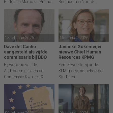
Hutten en Marco du Pré aan
Bentacera in Noord-
het roer.
Nederland.
18 februari 2026
16 februari 2026
Dave del Canho
Janneke Gökemeijer
aangesteld als vijfde
nieuwe Chief Human
commissaris bij BDO
Resources KPMG
Hij wordt lid van de
Eerder werkte zij bij de
Auditcommissie en de
KLM‑groep, netbeheerder
Commissie Kwaliteit &
Stedin en
Publiek Belang.
kinderopvangorganisatie
Partou.
09 februari 2026
06 februari 2026