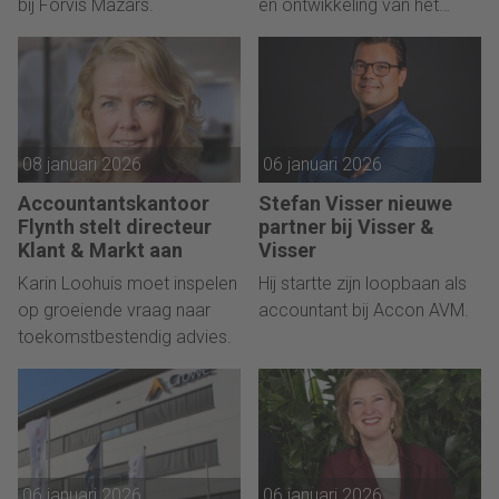
bij Forvis Mazars.
en ontwikkeling van het
bedrijf.
08 januari 2026
06 januari 2026
Accountantskantoor
Stefan Visser nieuwe
Flynth stelt directeur
partner bij Visser &
Klant & Markt aan
Visser
Karin Loohuis moet inspelen
Hij startte zijn loopbaan als
op groeiende vraag naar
accountant bij Accon AVM.
toekomstbestendig advies.
06 januari 2026
06 januari 2026