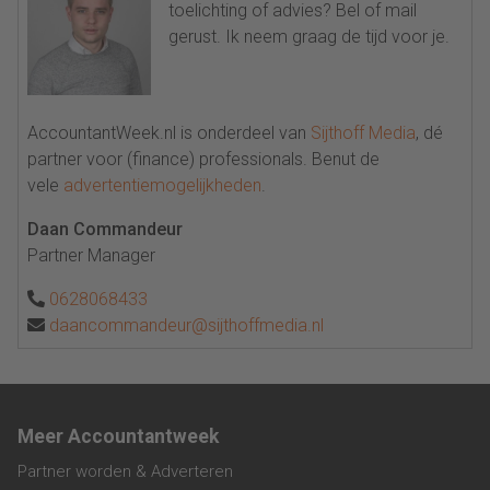
toelichting of advies? Bel of mail
gerust. Ik neem graag de tijd voor je.
AccountantWeek.nl is onderdeel van
Sijthoff Media
, dé
partner voor (finance) professionals. Benut de
vele
advertentiemogelijkheden
.
Daan Commandeur
Partner Manager
0628068433
daancommandeur@sijthoffmedia.nl
Meer Accountantweek
Partner worden & Adverteren