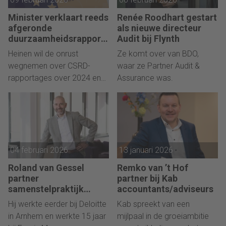
Minister verklaart reeds
Renée Roodhart gestart
afgeronde
als nieuwe directeur
duurzaamheidsrapport
Audit bij Flynth
ages geldig
Heinen wil de onrust
Ze komt over van BDO,
wegnemen over CSRD-
waar ze Partner Audit &
rapportages over 2024 en
Assurance was.
2025.
04 februari 2026
13 januari 2026
Roland van Gessel
Remko van ’t Hof
partner
partner bij Kab
samenstelpraktijk
accountants/adviseurs
Grant Thornton Arnhem
Hij werkte eerder bij Deloitte
Kab spreekt van een
in Arnhem en werkte 15 jaar
mijlpaal in de groeiambitie