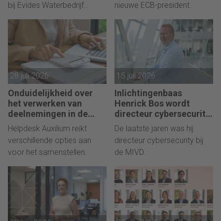
bij Evides Waterbedrijf
nieuwe ECB-president.
geworden.
28 juli 2026
15 juli 2026
Onduidelijkheid over
Inlichtingenbaas
het verwerken van
Henrick Bos wordt
deelnemingen in de
directeur cybersecurity
jaarrekening
Deloitte
Helpdesk Auxilium reikt
De laatste jaren was hij
verschillende opties aan
directeur cybersecurity bij
voor het samenstellen.
de MIVD.