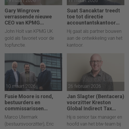
19 maart 2026
11 maart 2026
Gary Wingrove
Suat Sancaktar treedt
verrassende nieuwe
toe tot directie
CEO van KPMG
accountantskantoor
International
Kop of Munt
John Holt van KPMG UK
Hij gaat als partner bouwen
gold als favoriet voor de
aan de ontwikkeling van het
topfunctie.
kantoor.
10 maart 2026
26 februari 2026
Fusie Moore is rond,
Jan Slagter (Bentacera)
bestuurders en
voorzitter Kreston
commissarissen
Global Indirect Tax
bekend
Group
Marco Utermark
Hij is senior tax manager en
(bestuursvoorzitter), Eric
hoofd van het btw-team bij