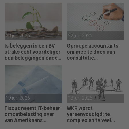
failliete pakketkoeriers
vist achter het net
23 juni 2026
22 juni 2026
Is beleggen in een BV
Oproepe accountants
straks echt voordeliger
om mee te doen aan
dan beleggingen onder
consultatie
box 3?
winstbelastingen
19 juni 2026
18 juni 2026
Fiscus neemt IT-beheer
WKR wordt
omzetbelasting over
vereenvoudigd: te
van Amerikaans
complex en te veel
techbedrijf
administratie