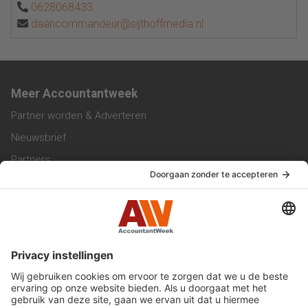
0628068433
daancommandeur@sijthoffmedia.nl
Meer Accountantweek
Partner worden & Adverteren
Nieuwsbrief
Partners
Trainingen
Vacatures
Service & Contact
Contact & Redactie
Werken bij ons
Privacy Statement