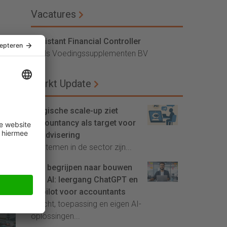
Vacatures
Assistant Financial Controller
Vitals Voedingssupplementen BV
Markt Update
Belgische scale-up ziet
accountancy als target voor
AI-advisering
'Systemen in de sector zijn...
Van begrijpen naar bouwen
eigt
met AI: leergang ChatGPT en
Copilot voor accountants
Inzicht, toepassing en eigen AI-
oplossingen...