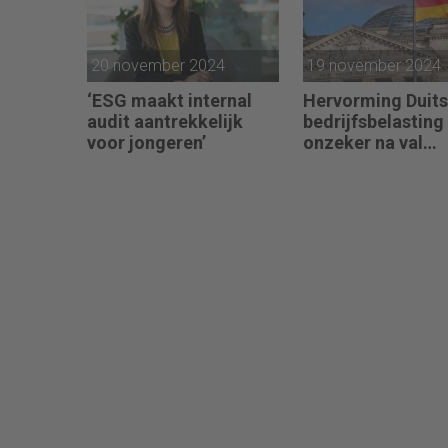
20 november 2024
19 november 2024
‘ESG maakt internal
Hervorming Duit
audit aantrekkelijk
bedrijfsbelasting
voor jongeren’
onzeker na val
regering Scholz