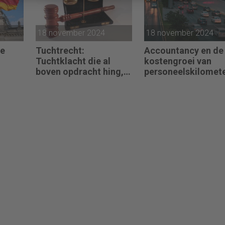
18 november 2024
18 november 2024
se
Tuchtrecht:
Accountancy en de
Tuchtklacht die al
kostengroei van
boven opdracht hing,
personeelskilomet
ongegrond verklaard
(bij klanten)