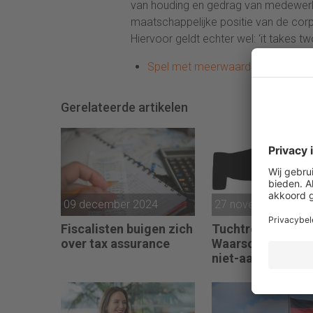
van houding en gedrag van medewerke
maatschappelijke positie van de corp
Hiervoor geldt echter wel: ‘it takes tw
Spel met meerwaarde
Gerelateerde artikelen
09 december 2024
27 november 2024
Fiscalisten buigen zich
Tuchtrecht:
over tax assurance
Waarschuwing w
niet-aanmerken
juridische kosten
‘significante
aangelegenheid’