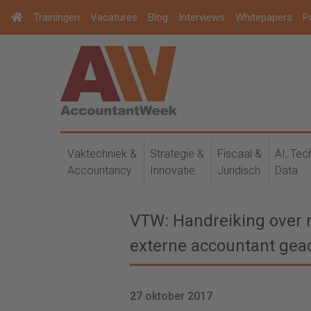
Trainingen
Vacatures
Blog
Interviews
Whitepapers
P
Vaktechniek &
Strategie &
Fiscaal &
AI, Tec
Accountancy
Innovatie
Juridisch
Data
VTW: Handreiking over r
externe accountant gea
27 oktober 2017