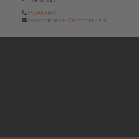
Partner Manager
0628068433
daancommandeur@sijthoffmedia.nl