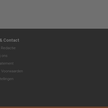
 & Contact
 Redactie
j ons
tatement
 Voorwaarden
tellingen