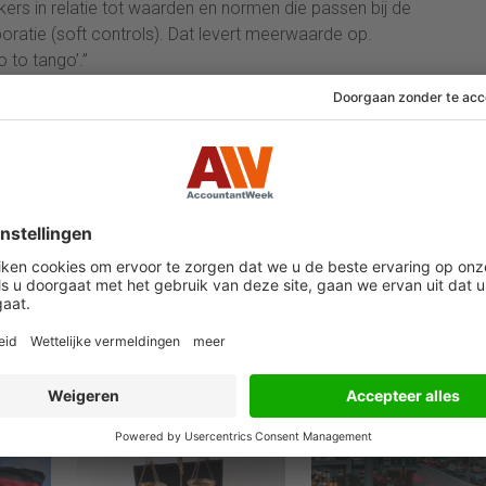
rs in relatie tot waarden en normen die passen bij de
oratie (soft controls). Dat levert meerwaarde op.
o to tango’.”
26 november 2024
22 november 2024
(Deel I) ISSB: ‘3
Arnoud Boot
egens
stappen voorkomen
‘Bureaucratie bedr
impact van
accountancy’
 als
duurzaamheidsrisico’s
op bedrijfsfinanciën’