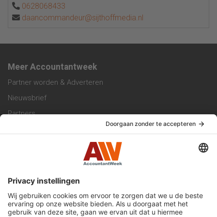
0628068433
daancommandeur@sijthoffmedia.nl
Meer Accountantweek
Partner worden & Adverteren
Nieuwsbrief
Partners
Trainingen
Vacatures
Service & Contact
Contact & Redactie
Werken bij ons
Privacy Statement