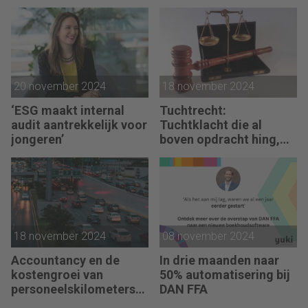
op bedrijfsfinanciën’
20 november 2024
18 november 2024
‘ESG maakt internal
Tuchtrecht:
audit aantrekkelijk voor
Tuchtklacht die al
jongeren’
boven opdracht hing,
ongegrond verklaard
18 november 2024
08 november 2024
Accountancy en de
In drie maanden naar
kostengroei van
50% automatisering bij
personeelskilometers
DAN FFA
(bij klanten)