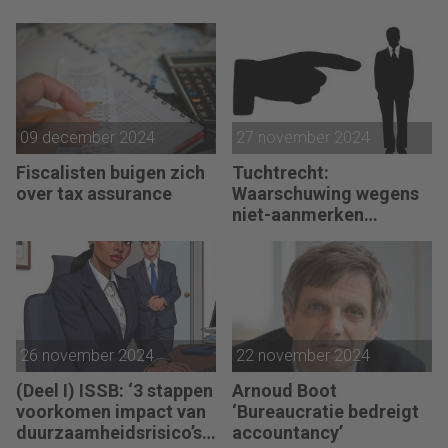
09 december 2024
27 november 2024
Fiscalisten buigen zich
Tuchtrecht:
over tax assurance
Waarschuwing wegens
niet-aanmerken
juridische kosten als
‘significante
aangelegenheid’
26 november 2024
22 november 2024
(Deel I) ISSB: ‘3 stappen
Arnoud Boot
voorkomen impact van
‘Bureaucratie bedreigt
duurzaamheidsrisico’s
accountancy’