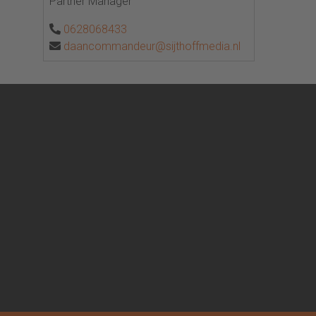
Partner Manager
0628068433
daancommandeur@sijthoffmedia.nl