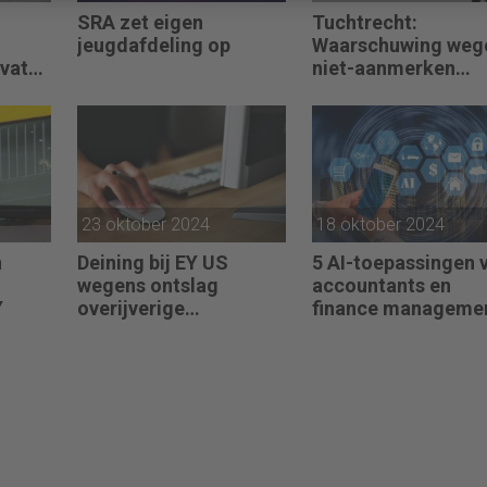
n
SRA zet eigen
Tuchtrecht:
jeugdafdeling op
Waarschuwing weg
ivate
niet-aanmerken
juridische kosten a
‘significante
aangelegenheid’
23 oktober 2024
18 oktober 2024
n
Deining bij EY US
5 AI-toepassingen 
wegens ontslag
accountants en
Y
overijverige
finance manageme
medewerkers