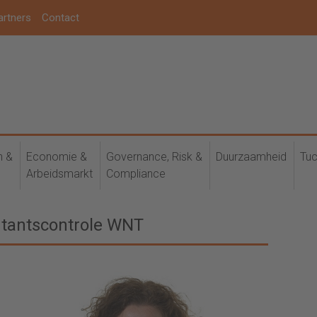
artners
Contact
h &
Economie &
Governance, Risk &
Duurzaamheid
Tuc
Arbeidsmarkt
Compliance
ntantscontrole WNT