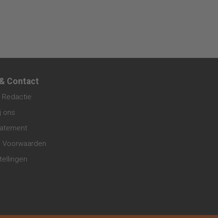
 & Contact
 Redactie
j ons
tatement
 Voorwaarden
tellingen