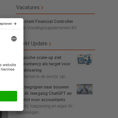
Vacatures
Assistant Financial Controller
Vitals Voedingssupplementen BV
Markt Update
Belgische scale-up ziet
accountancy als target voor
AI-advisering
'Systemen in de sector zijn...
Van begrijpen naar bouwen
met AI: leergang ChatGPT en
Copilot voor accountants
Inzicht, toepassing en eigen AI-
oplossingen...