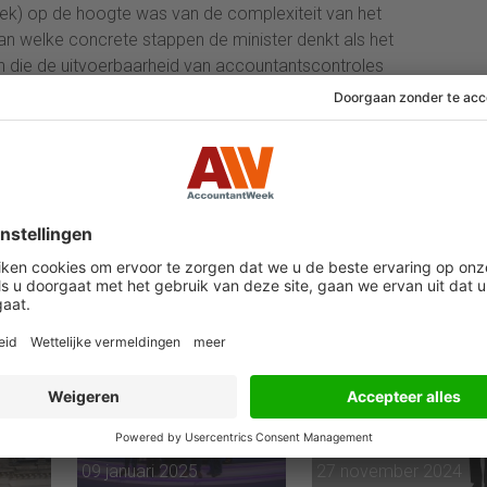
ek) op de hoogte was van de complexiteit van het
n welke concrete stappen de minister denkt als het
 die de uitvoerbaarheid van accountantscontroles
en of Plasterk van plan is om, gezien het belang van
aving, de kritiek om te zetten in beleid en/of een
ntantscontrole van topinkomens
inkomens te complex
09 januari 2025
27 november 2024