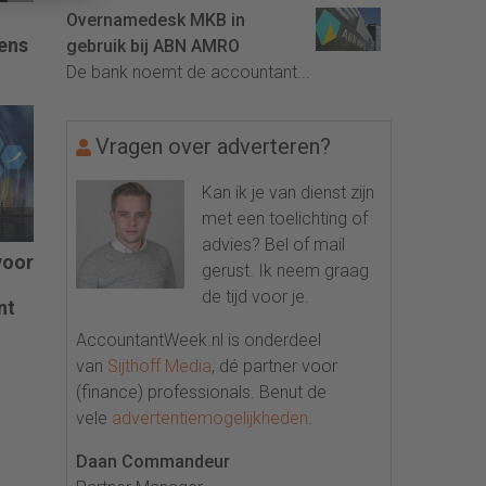
Overnamedesk MKB in
ens
gebruik bij ABN AMRO
De bank noemt de accountant...
ls
Vragen over adverteren?
Kan ik je van dienst zijn
met een toelichting of
advies? Bel of mail
voor
gerust. Ik neem graag
de tijd voor je.
nt
AccountantWeek.nl is onderdeel
van
Sijthoff Media
, dé partner voor
(finance) professionals. Benut de
vele
advertentiemogelijkheden
.
Daan Commandeur