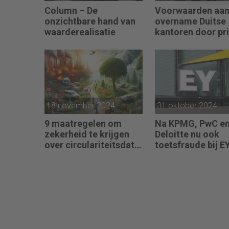
Column – De
Voorwaarden aa
onzichtbare hand van
overname Duitse
waarderealisatie
kantoren door pr
equity
18 november 2024
31 oktober 2024
9 maatregelen om
Na KPMG, PwC e
zekerheid te krijgen
Deloitte nu ook
over circulariteitsdata
toetsfraude bij E
van klanten