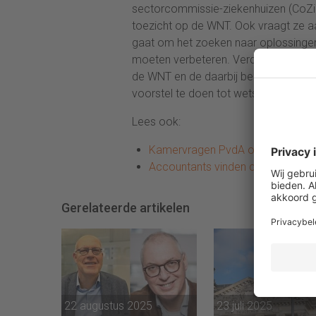
sectorcommissie-ziekenhuizen (CoZi
toezicht op de WNT. Ook vraagt ze aa
gaat om het zoeken naar oplossingen
moeten verbeteren. Verder wil ze wet
de WNT en de daarbij behorende handh
voorstel te doen tot wetswijziging.
Lees ook:
Kamervragen PvdA over de accou
Accountants vinden controle top
Gerelateerde artikelen
22 augustus 2025
23 juli 2025