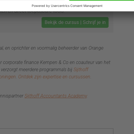
oeit naar Chief Value Officer. Met drie ervaren
en en direct toepasbare tools.
Bekijk de cursus | Schrijf je in
tal, en oprichter en voormalig beheerder van Orange
ur corporate finance Kempen & Co en coauteur van het
 verzorgt meerdere programma’s bij
Sijthoff
roningen
.
Ontdek zijn expertise en cursussen
.
kennispartner
Sijthoff Accountants Academy
.