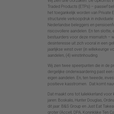
Wij zien drie oorzaken. De opkomst
Traded Products (ETPs) – passief bel
het toegankelijk worden van Private Eq
structurele verkoopdruk in individuel
Nederlandse beleggers en pensioenf
risicovollere aandelen. En ten slotte, 
bestuurders voor deze mismatch – we
desinteresse uit zich vooral in een ge
jaarlijkse winst over (in willekeurige 
aandelen, (4) winstinhouding.
Wij zien twee speerpunten die in de pr
dergelijke onderwaardering past een 
eigen aandelen. En, ten tweede, inves
positieve kasstromen. Dat komt nauw
Dat maakt ons tot luilekkerland voor
jaren: Boskalis, Hunter Douglas, Ordi
dit jaar: B&S Group en Just Eat Takeaw
groter (Accell, DPA, Koninklijke Ten Ca