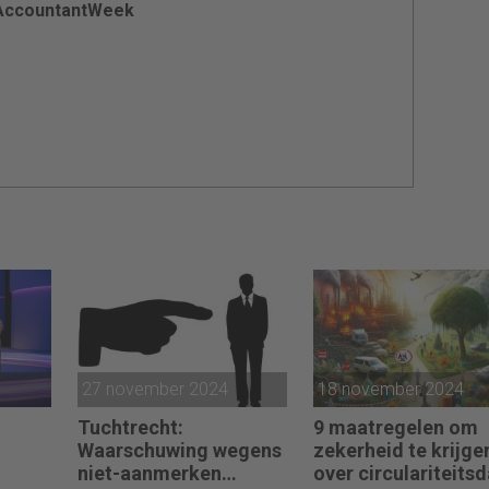
 AccountantWeek
27 november 2024
18 november 2024
Tuchtrecht:
9 maatregelen om
Waarschuwing wegens
zekerheid te krijge
niet-aanmerken
over circulariteits