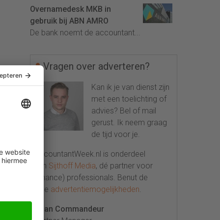
Overnamedesk MKB in
gebruik bij ABN AMRO
De bank noemt de accountant...
Vragen over adverteren?
Kan ik je van dienst zijn
met een toelichting of
advies? Bel of mail
gerust. Ik neem graag
de tijd voor je.
AccountantWeek.nl is onderdeel
van
Sijthoff Media
, dé partner voor
(finance) professionals. Benut de
vele
advertentiemogelijkheden
.
Daan Commandeur