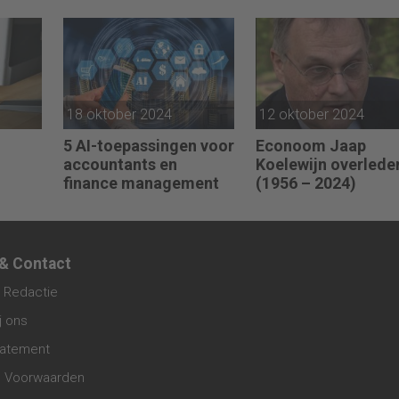
juridische kosten als
van klanten
‘significante
aangelegenheid’
18 oktober 2024
12 oktober 2024
5 AI-toepassingen voor
Econoom Jaap
accountants en
Koelewijn overlede
finance management
(1956 – 2024)
 & Contact
 Redactie
j ons
tatement
 Voorwaarden