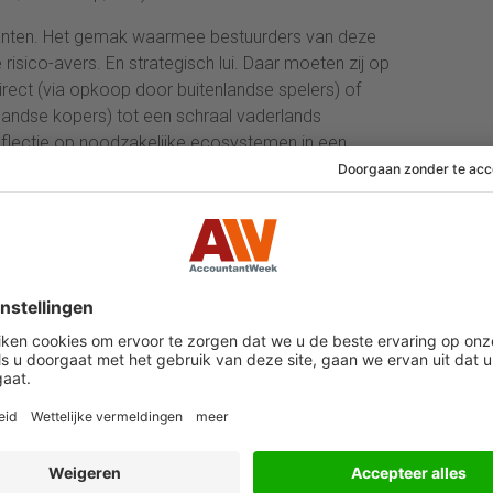
 kanten. Het gemak waarmee bestuurders van deze
risico-avers. En strategisch lui. Daar moeten zij op
irect (via opkoop door buitenlandse spelers) of
enlandse kopers) tot een schraal vaderlands
flectie op noodzakelijke ecosystemen in een
mee? Ten slotte zet het een rem op noodzakelijke
ten we onze eigen toekomst op.
e moet een punt hoog op de agenda van de Algemene
 zijn. Opdat het juiste gesprek wordt gevoerd. En op
oudige waardecreatie: Finance aan zet
creatie staat steeds prominenter op de
rsagenda. Ontdek in één dag hoe je als bestuurder
ezichthouder wat meervoudige waardecreatie écht
nt, hoe finance dit waarmaakt en hoe de CFO