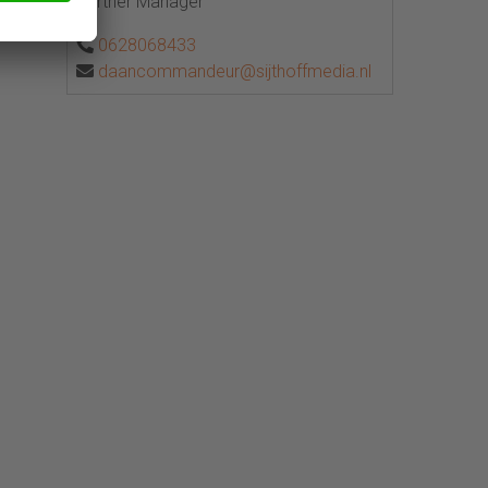
Partner Manager
0628068433
daancommandeur@sijthoffmedia.nl