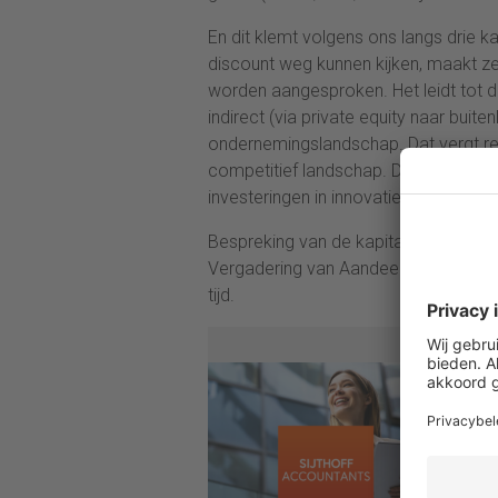
En dit klemt volgens ons langs drie
discount weg kunnen kijken, maakt ze 
worden aangesproken. Het leidt tot d
indirect (via private equity naar buit
ondernemingslandschap. Dat vergt re
competitief landschap. Doen we nog 
investeringen in innovatie. En dan e
Bespreking van de kapitaalallocati
Vergadering van Aandeelhouders (AvA)
tijd.
Meerv
Waarde
bestuu
of to
beteke