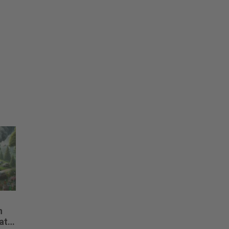
n
data