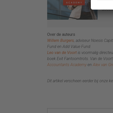
doorgr
docent
Over de auteurs
Willem Burgers
, adviseur Noesis Capi
Fund en Add Value Fund.
Leo van de Voort
is voormalig directe
boek Exit Fantoomtrots. Van de Voort
Accountants Academy
en
Alex van G
Dit artikel verscheen eerder bij onze 