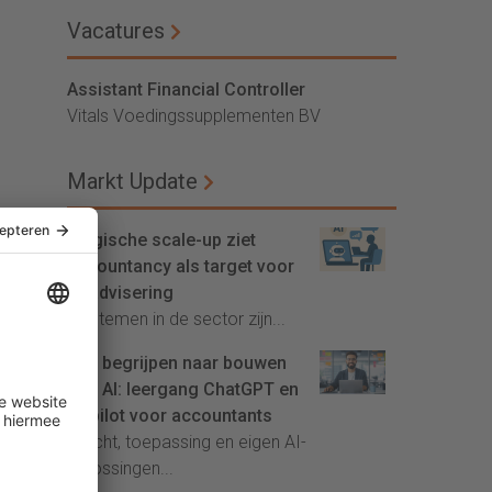
Vacatures
Assistant Financial Controller
Vitals Voedingssupplementen BV
Markt Update
Belgische scale-up ziet
accountancy als target voor
AI-advisering
'Systemen in de sector zijn...
Van begrijpen naar bouwen
met AI: leergang ChatGPT en
Copilot voor accountants
Inzicht, toepassing en eigen AI-
oplossingen...