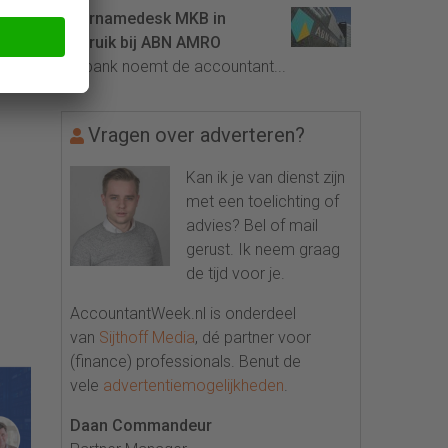
Overnamedesk MKB in
gebruik bij ABN AMRO
De bank noemt de accountant...
Vragen over adverteren?
Kan ik je van dienst zijn
met een toelichting of
advies? Bel of mail
gerust. Ik neem graag
de tijd voor je.
AccountantWeek.nl is onderdeel
van
Sijthoff Media
, dé partner voor
(finance) professionals. Benut de
vele
advertentiemogelijkheden
.
Daan Commandeur