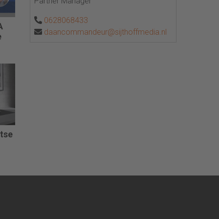
Partner Manager
0628068433
A
daancommandeur@sijthoffmedia.nl
e
itse