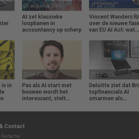
03 augustus 2026
31 juli 2026
AI zet klassieke
Vincent Wanders R
hter
loopbanen in
over de nieuwe fas
accountancy op scherp
van EU AI Act: wat
accountants nu
moeten regelen
22 juli 2026
21 juli 2026
is in
Pas als AI start met
Deloitte ziet dat Br
le
bouwen wordt het
topfinancials AI
en
interessant, stelt
omarmen als
Maarten de Borst
groeimotor
 & Contact
 Redactie