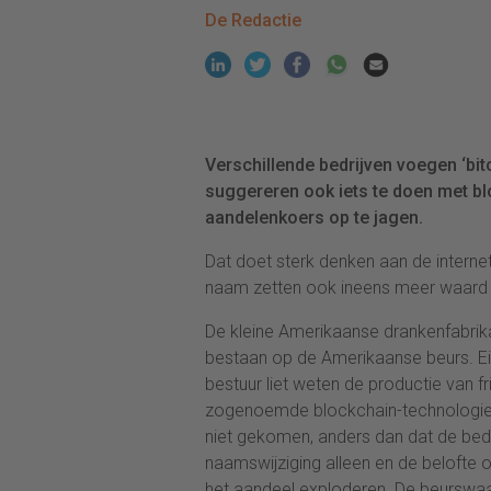
De Redactie
Verschillende bedrijven voegen ‘bit
suggereren ook iets te doen met bl
aandelenkoers op te jagen.
Dat doet sterk denken aan de internet
naam zetten ook ineens meer waard w
De kleine Amerikaanse drankenfabrik
bestaan op de Amerikaanse beurs. E
bestuur liet weten de productie van fri
zogenoemde blockchain-technologie. To
niet gekomen, anders dan dat de bedri
naamswijziging alleen en de belofte
het aandeel exploderen. De beurswaar