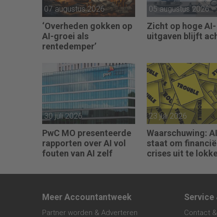
07 augustus 2026
05 augustus 2026
‘Overheden gokken op
Zicht op hoge AI-
AI-groei als
uitgaven blijft ac
rentedemper’
30 juli 2026
23 juli 2026
PwC MO presenteerde
Waarschuwing: AI 
rapporten over AI vol
staat om financië
fouten van AI zelf
crises uit te lokk
Meer Accountantweek
Service
Partner worden & Adverteren
Contact &