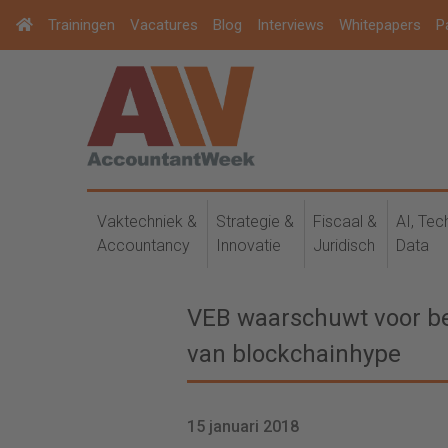
Trainingen
Vacatures
Blog
Interviews
Whitepapers
P
Vaktechniek &
Strategie &
Fiscaal &
AI, Tec
Accountancy
Innovatie
Juridisch
Data
VEB waarschuwt voor b
van blockchainhype
15 januari 2018