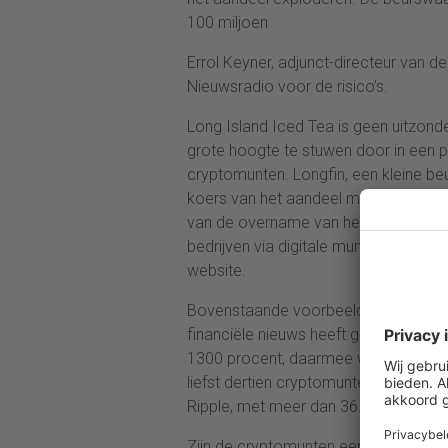
100 miljoen
Errol Keyner, adjunct-directeur van
Nieuwsradio voor de risico’s.
Long Island Iced Tea is geen uitzon
grote hoogte te stuwen door in een pe
cryptomunten. Longfin, een kleine be
koers van het aandeel met 2000 proc
van de overname van het bedrijf Zidd
bedrijven via digitale munten, maar h
website.
Bovenstaande voorbeelden mogen bizar
financiële nieuws heeft gevolgd. Afg
1300 procent, daarmee was het niet e
liefst dertien cryptomunten steeg de 
Ripple, met meer dan 36.000 procent
Zijn de cryptomunten een hype? Zonde