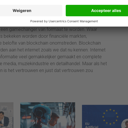
e technologie die het mogelijk maakt veilig te
m dat blockchain heet.
oft een gamechanger van formaat te worden. Waar
is bekeken worden door financiële markten,
 de belofte van blockchain onomstreden. Blockchain
en aan het internet zoals we dat nu kennen. Internet
 informatie veel gemakkelijker gemaakt en complete
 media, muziekindustrie en detailhandel. Maar als het
n is het vertrouwen en juist dat vertrouwen zou