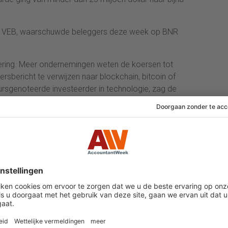
 de VEB, waarschuwde beleggers deze week op BNR
dering. Meer ondernemingen weten de koersen tot
rsbericht te verwijzen naar blockchain, bitcoin of
ursgenoteerde investeerder in technologie, zag de
ent stijgen in een paar dagen nadat bekend worden
u.com. ZIddu.com legt zich toe op financiering voor
eeft voorlopig niet eens een volledig werkende
 zijn, echt verrassend zijn ze niet voor wie het
elopen jaar steeg de waarde van bitcoin met meer dan
ens de snelste stijger onder de digitale munten. Van
koers afgelopen jaar nog sneller, die van nummer 1,
r twijfel.