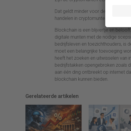
Dat geldt minder voor de onderliggend
handelen in cryptomunten: het systee
Blockchain is een blijvertje en belo
digitale munten met de nodige sceps
bedrijfsleven en toezichthouders, is
moet een belangrijke toevoeging word
heeft het zoeken en uitwisselen van
bedrijfstakken opengebroken zoals de
aan één ding ontbreekt op internet da
blockchain kunnen bieden.
Gerelateerde artikelen