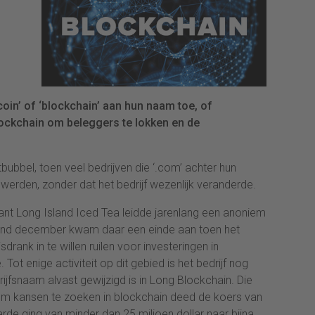
coin’ of ‘blockchain’ aan hun naam toe, of
ockchain om beleggers te lokken en de
bubbel, toen veel bedrijven die ‘.com’ achter hun
erden, zonder dat het bedrijf wezenlijk veranderde.
ant Long Island Iced Tea leidde jarenlang een anoniem
ind december kwam daar een einde aan toen het
sdrank in te willen ruilen voor investeringen in
t enige activiteit op dit gebied is het bedrijf nog
jfsnaam alvast gewijzigd is in Long Blockchain. Die
 om kansen te zoeken in blockchain deed de koers van
de ging van minder dan 25 miljoen dollar naar bijna