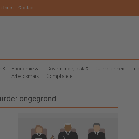
artners
Contact
h &
Economie &
Governance, Risk &
Duurzaamheid
Tuc
Arbeidsmarkt
Compliance
uurder ongegrond