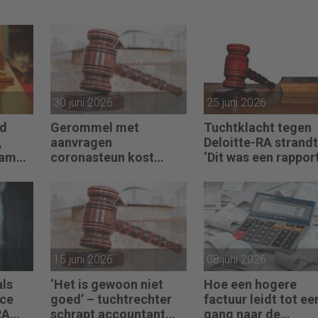
30 juni 2026
25 juni 2026
ad
Gerommel met
Tuchtklacht tegen
,
aanvragen
Deloitte-RA strandt
wam
coronasteun kost
‘Dit was een rappor
accountant een maand
van een
doorhaling
partijdeskundige’
15 juni 2026
08 juni 2026
als
‘Het is gewoon niet
Hoe een hogere
nce
goed’ – tuchtrechter
factuur leidt tot ee
RA
schrapt accountant
gang naar de