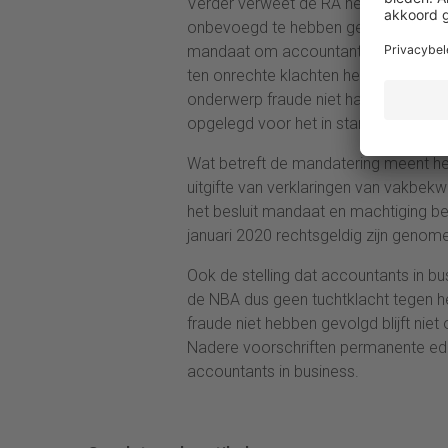
Verder verweet de RA het bestuur va
onbevoegd te hebben genomen. Zo ha
mandaat om accountants in te schrijv
ten onrechte klachten hebben ingedie
onderwerp fraude niet hadden gevol
opgelegd voor het in stand houden v
Wat betreft de mandatering meent het 
uitgifte van verklaringen van vakbe
het besluit mandaat en machtiging b
januari 2020 rechtsgeldig zijn genome
Ook de stelling dat accountants in b
de NBA dus geen tuchtklacht tegen he
fraude niet hebben gevolgd blijft ni
Nadere voorschriften permanente ed
accountants in business.