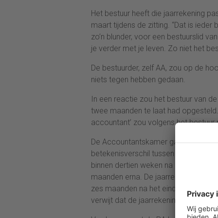
Het bestuur heeft die jaarrekening p
maart tijdens de zitting. “Dat is iede
zo’n blunder, voor een bestuurslid van
je verder met je leven. Zo niet het be
De bestuurder, zelf AA, zou op de hoo
niets tegen hebben gedaan.
In een reactie zou het bestuur van d
twee maanden te laat had opgesteld.
accountant’ zou volgens het bestuu
De Accountantskamer gaat daarin mee.
betekenisverschil tussen de begrippen
binnen dertien weken na afloop van h
maanden erna. De jaarrekening is uite
zes maanden na het einde van het boe
verwijt dat de jaarrekening te laat is o