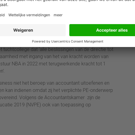
n de NBA onder meer verscheidene besluiten
d het bestuur volgens Vissers vanaf 2014 geen
en in het accountantsregister. Ook zou het bestuur
nd tegen accountants die het verplichte PE-
gd en accountantskantoren onbevoegd regels hebben
an een kwaliteitssysteem.
tuchtcollege dat ‘alle beslissingen van de directie tot
kwaamheid met ingang van het van kracht worden van
estuur NBA in 2022 met terugwerkende kracht tot 1
n’.
usiness niet het beroep van accountant uitoefenen en
n kan indienen omdat zij het verplichte PE-onderwerp
et overeind. Volgens de Accountantskamer zijn de
ucatie 2019 (NVPE) ook van toepassing op