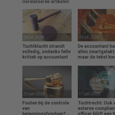
Gerelateerde artikelen
08 juli 2026
03 juli 2026
Tuchtklacht strandt
De accountant h
volledig, ondanks felle
alles zwartgelakt
kritiek op accountant
maar de tekst k
toch boven water
23 juni 2026
17 juni 2026
Fouten bij de controle
Tuchtrecht: Ook 
van
externe complia
beleggingsfondsen?
officer blijft een 