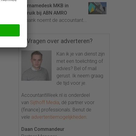
Overnamedesk MKB in
gebruik bij ABN AMRO
De bank noemt de accountant...
Vragen over adverteren?
Kan ik je van dienst zijn
met een toelichting of
advies? Bel of mail
gerust. Ik neem graag
de tijd voor je.
AccountantWeek.nl is onderdeel
van
Sijthoff Media
, dé partner voor
(finance) professionals. Benut de
vele
advertentiemogelijkheden
.
Daan Commandeur