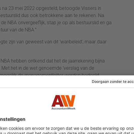
as na 23 mei 2022 opgesteld, betoogde Vissers in
r bestuurslid dus ook betrokkene aan te rekenen. Na
 de NBA onvergeeflijk, stap je op als bestuurslid en ga
stuur van de NBA.”
gte zijn van geweest van dit ‘wanbeleid’, maar daar
e NBA hebben ontkend dat het de jaarrekening bijna
 Met het in de wet genoemde ‘verslag van de
r mogelijk de managementletter worden bedoeld.
 Volgens de uitspraak is er in artikel 29 Wab
 verslag en verklaring en hoeft de jaarrekening niet
et boekjaar te zijn opgesteld, maar binnen zes
indelijk vastgesteld op 23 mei 2022. Oftewel binnen
kjaar 2021. De tuchtrechters: ‘Dit betekent dat het
pgesteld niet slaagt.’