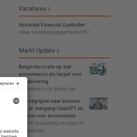
Vacatures
Assistant Financial Controller
Vitals Voedingssupplementen BV
Markt Update
Belgische scale-up ziet
accountancy als target voor
AI-advisering
'Systemen in de sector zijn...
Van begrijpen naar bouwen
met AI: leergang ChatGPT en
Copilot voor accountants
Inzicht, toepassing en eigen AI-
oplossingen...