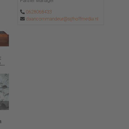
Partner Manager
0628068433
daancommandeur@sijthoffmedia.nl
:
t
n