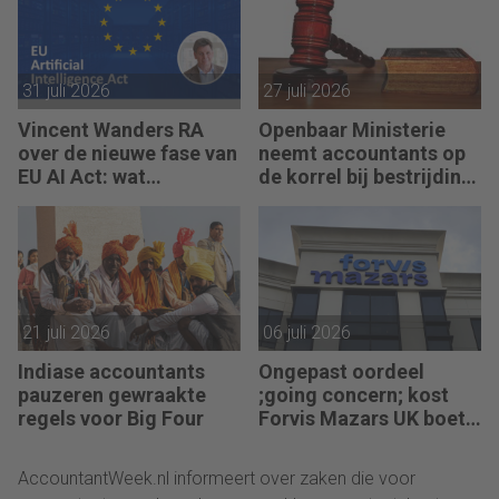
31 juli 2026
27 juli 2026
Vincent Wanders RA
Openbaar Ministerie
over de nieuwe fase van
neemt accountants op
EU AI Act: wat
de korrel bij bestrijding
accountants nu moeten
witwassen
regelen
21 juli 2026
06 juli 2026
Indiase accountants
Ongepast oordeel
pauzeren gewraakte
;going concern; kost
regels voor Big Four
Forvis Mazars UK boete
en berisping
AccountantWeek.nl informeert over zaken die voor