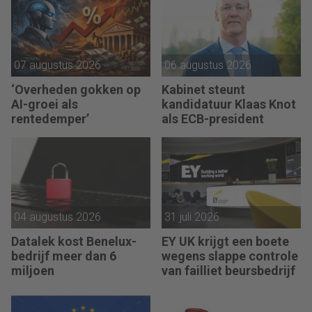
07 augustus 2026
06 augustus 2026
‘Overheden gokken op
Kabinet steunt
AI-groei als
kandidatuur Klaas Knot
rentedemper’
als ECB-president
04 augustus 2026
31 juli 2026
Datalek kost Benelux-
EY UK krijgt een boete
bedrijf meer dan 6
wegens slappe controle
miljoen
van failliet beursbedrijf