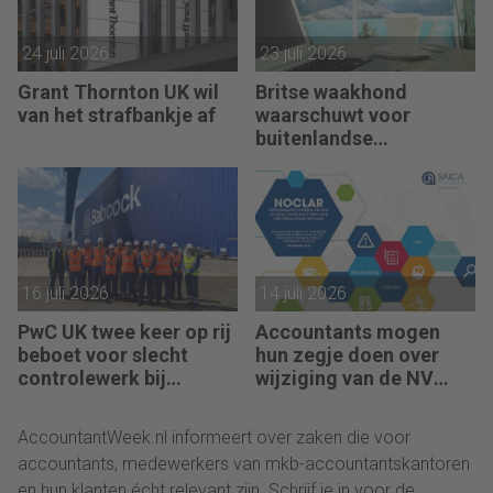
24 juli 2026
23 juli 2026
Grant Thornton UK wil
Britse waakhond
van het strafbankje af
waarschuwt voor
buitenlandse
controleteams van
kantoren
16 juli 2026
14 juli 2026
PwC UK twee keer op rij
Accountants mogen
beboet voor slecht
hun zegje doen over
controlewerk bij
wijziging van de NV
dezelfde klant
NOCLAR
AccountantWeek.nl informeert over zaken die voor
accountants, medewerkers van mkb-accountantskantoren
en hun klanten écht relevant zijn. Schrijf je in voor de