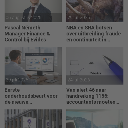
06 augustus 2026
29 juli 2026
Pascal Németh
NBA en SRA botsen
Manager Finance &
over uitbreiding fraude
Control bij Evides
en continuïteit in
controleverklaringen
29 juli 2026
24 juli 2026
Eerste
Van alert 46 naar
onderhoudsbeurt voor
handreiking 1156:
de nieuwe
accountants moeten
verklaringengenerator
hun zegje doen
voor accountants