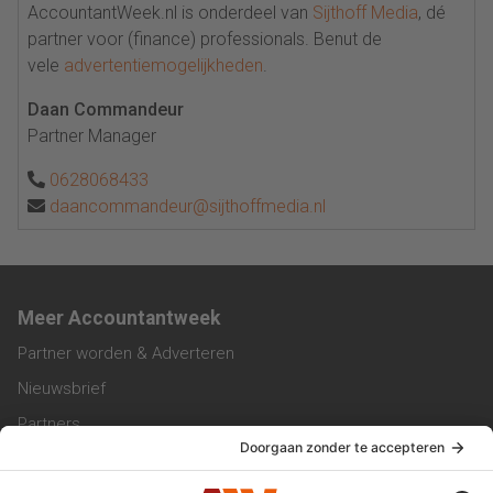
AccountantWeek.nl is onderdeel van
Sijthoff Media
, dé
partner voor (finance) professionals. Benut de
vele
advertentiemogelijkheden
.
Daan Commandeur
Partner Manager
0628068433
daancommandeur@sijthoffmedia.nl
Meer Accountantweek
Partner worden & Adverteren
Nieuwsbrief
Partners
Trainingen