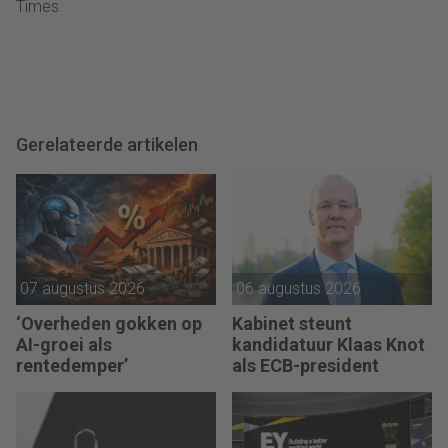
Times.
Gerelateerde artikelen
07 augustus 2026
06 augustus 2026
‘Overheden gokken op
Kabinet steunt
AI-groei als
kandidatuur Klaas Knot
rentedemper’
als ECB-president