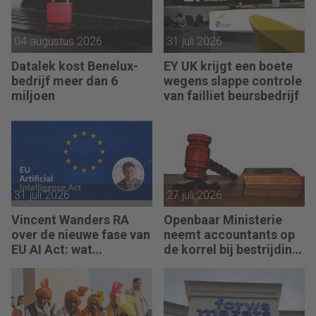
04 augustus 2026
31 juli 2026
Datalek kost Benelux-
EY UK krijgt een boete
bedrijf meer dan 6
wegens slappe controle
miljoen
van failliet beursbedrijf
31 juli 2026
27 juli 2026
Vincent Wanders RA
Openbaar Ministerie
over de nieuwe fase van
neemt accountants op
EU AI Act: wat
de korrel bij bestrijding
accountants nu moeten
witwassen
regelen