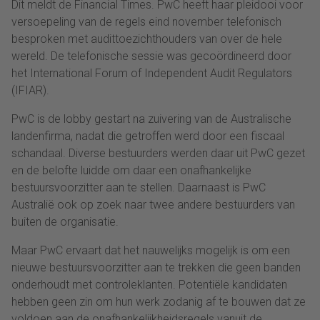
Dit meldt de Financial Times. PwC heeft haar pleidooi voor
versoepeling van de regels eind november telefonisch
besproken met audittoezichthouders van over de hele
wereld. De telefonische sessie was gecoördineerd door
het International Forum of Independent Audit Regulators
(IFIAR).
PwC is de lobby gestart na zuivering van de Australische
landenfirma, nadat die getroffen werd door een fiscaal
schandaal. Diverse bestuurders werden daar uit PwC gezet
en de belofte luidde om daar een onafhankelijke
bestuursvoorzitter aan te stellen. Daarnaast is PwC
Australië ook op zoek naar twee andere bestuurders van
buiten de organisatie.
Maar PwC ervaart dat het nauwelijks mogelijk is om een
nieuwe bestuursvoorzitter aan te trekken die geen banden
onderhoudt met controleklanten. Potentiële kandidaten
hebben geen zin om hun werk zodanig af te bouwen dat ze
voldoen aan de onafhankelijkheidsregels vanuit de