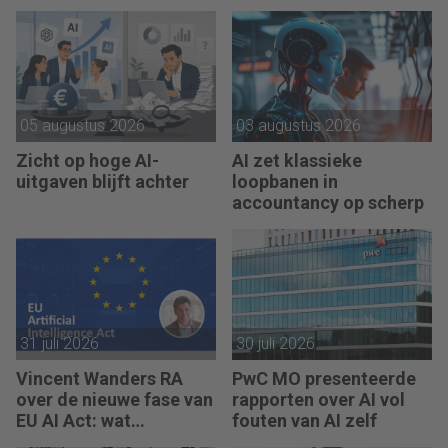
05 augustus 2026
03 augustus 2026
Zicht op hoge AI-
AI zet klassieke
uitgaven blijft achter
loopbanen in
accountancy op scherp
31 juli 2026
30 juli 2026
Vincent Wanders RA
PwC MO presenteerde
over de nieuwe fase van
rapporten over AI vol
EU AI Act: wat
fouten van AI zelf
accountants nu moeten