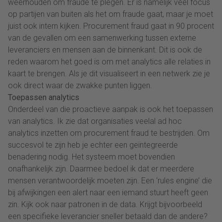
weerhouden om fraude te plegen. Er is namelijk veel focus
op partijen van buiten als het om fraude gaat, maar je moet
juist ook intern kijken. Procurement fraud gaat in 90 procent
van de gevallen om een samenwerking tussen externe
leveranciers en mensen aan de binnenkant. Dit is ook de
reden waarom het goed is om met analytics alle relaties in
kaart te brengen. Als je dit visualiseert in een netwerk zie je
ook direct waar de zwakke punten liggen.
Toepassen analytics
Onderdeel van die proactieve aanpak is ook het toepassen
van analytics. Ik zie dat organisaties veelal ad hoc
analytics inzetten om procurement fraud te bestrijden. Om
succesvol te zijn heb je echter een geïntegreerde
benadering nodig. Het systeem moet bovendien
onafhankelijk zijn. Daarmee bedoel ik dat er meerdere
mensen verantwoordelijk moeten zijn. Een ‘rules engine’ die
bij afwijkingen een alert naar een iemand stuurt heeft geen
zin. Kijk ook naar patronen in de data. Krijgt bijvoorbeeld
een specifieke leverancier sneller betaald dan de andere?