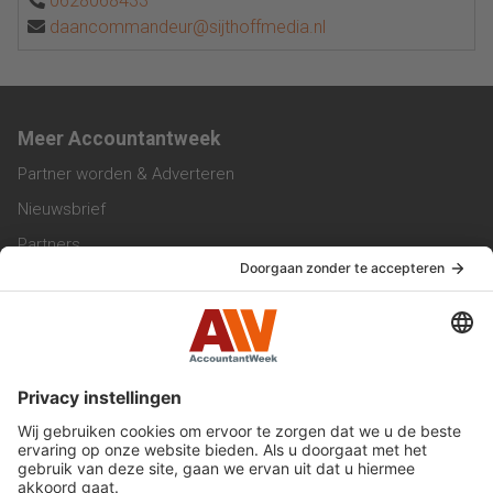
0628068433
daancommandeur@sijthoffmedia.nl
Meer Accountantweek
Partner worden & Adverteren
Nieuwsbrief
Partners
Trainingen
Vacatures
Service & Contact
Contact & Redactie
Werken bij ons
Privacy Statement
Algemene Voorwaarden