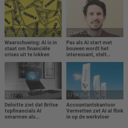
regelen
23 juli 2026
22 juli 2026
Waarschuwing: AI is in
Pas als AI start met
staat om financiële
bouwen wordt het
crises uit te lokken
interessant, stelt
Maarten de Borst
21 juli 2026
17 juli 2026
Deloitte ziet dat Britse
Accountantskantoor
topfinancials AI
Vermetten zet AI al flink
omarmen als
in op de werkvloer
groeimotor