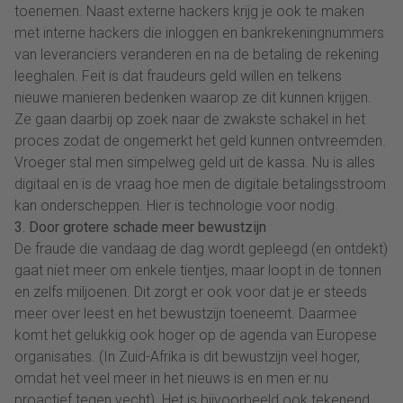
toenemen. Naast externe hackers krijg je ook te maken
met interne hackers die inloggen en bankrekeningnummers
van leveranciers veranderen en na de betaling de rekening
leeghalen. Feit is dat fraudeurs geld willen en telkens
nieuwe manieren bedenken waarop ze dit kunnen krijgen.
Ze gaan daarbij op zoek naar de zwakste schakel in het
proces zodat de ongemerkt het geld kunnen ontvreemden.
Vroeger stal men simpelweg geld uit de kassa. Nu is alles
digitaal en is de vraag hoe men de digitale betalingsstroom
kan onderscheppen. Hier is technologie voor nodig.
3. Door grotere schade meer bewustzijn
De fraude die vandaag de dag wordt gepleegd (en ontdekt)
gaat niet meer om enkele tientjes, maar loopt in de tonnen
en zelfs miljoenen. Dit zorgt er ook voor dat je er steeds
meer over leest en het bewustzijn toeneemt. Daarmee
komt het gelukkig ook hoger op de agenda van Europese
organisaties. (In Zuid-Afrika is dit bewustzijn veel hoger,
omdat het veel meer in het nieuws is en men er nu
proactief tegen vecht). Het is bijvoorbeeld ook tekenend