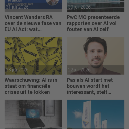
31 juli 2026
30 juli 2026
Vincent Wanders RA
PwC MO presenteerde
over de nieuwe fase van
rapporten over AI vol
EU AI Act: wat
fouten van AI zelf
accountants nu moeten
regelen
23 juli 2026
22 juli 2026
Waarschuwing: AI is in
Pas als AI start met
staat om financiële
bouwen wordt het
crises uit te lokken
interessant, stelt
Maarten de Borst