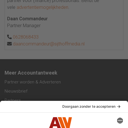
partner voor (finance) professionals. Benut de
vele
advertentiemogelijkheden
.
Daan Commandeur
Partner Manager
0628068433
daancommandeur@sijthoffmedia.nl
Meer Accountantweek
Partner worden & Adverteren
Nieuwsbrief
Partners
Trainingen
Vacatures
Service & Contact