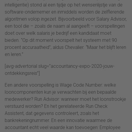
intelligentie) stond al een tijdje op het wensenlijstje van de
software-ondernemer en inmiddels worden de zelflerende
algoritmen volop ingezet. Bijvoorbeeld voor Salary Advisor,
een tool die – zoals de naam al aangeeft – voorspellingen
doet over welk salaris je bedrijf een kandidaat moet
bieden. “Op dit moment voorspelt het systeem met 90
procent accuraatheid”, aldus Chevalier. “Maar het blijft leren
en leren.”
[avg-advertorial slug=”accountancy-expo-2020-jouw-
ontdekkingsreis”]
Een andere voorspelling is Wage Code Number: welke
looncomponenten kun je verwachten bij een bepaalde
medewerker? Run Advisor: wanneer moet het loonstrookje
verstuurd worden? En het gerelateerde Run Check
Assistent, dat gegevens controleert, zoals het
bankrekeningnummer. En een innovatie waarmee de
accountant echt veel waarde kan toevoegen: Employee