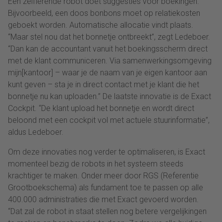
Een zelflerende robot doet suggesties voor boekingen.
Bijvoorbeeld, een doos bonbons moet op relatiekosten
geboekt worden. Automatische allocatie vindt plaats.
“Maar stel nou dat het bonnetje ontbreekt”, zegt Ledeboer.
“Dan kan de accountant vanuit het boekingsscherm direct
met de klant communiceren. Via samenwerkingsomgeving
mijn[kantoor] – waar je de naam van je eigen kantoor aan
kunt geven – sta je in direct contact met je klant die het
bonnetje nu kan uploaden.” De laatste innovatie is de Exact
Cockpit. “De klant upload het bonnetje en wordt direct
beloond met een cockpit vol met actuele stuurinformatie”,
aldus Ledeboer.
Om deze innovaties nog verder te optimaliseren, is Exact
momenteel bezig de robots in het systeem steeds
krachtiger te maken. Onder meer door RGS (Referentie
Grootboekschema) als fundament toe te passen op alle
400.000 administraties die met Exact gevoerd worden.
“Dat zal de robot in staat stellen nog betere vergelijkingen