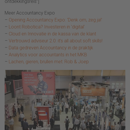
ontdekkingsreis”]
Meer Accountancy Expo
–
Opening Accountancy Expo: 'Denk om, zeg ja!'
–
Loont Robotica? Investeren in 'digital'
–
Cloud en Innovatie in de kassa van de klant
–
Vertrouwd adviseur 2.0: it’s all about soft skills!
–
Data gedreven Accountancy in de praktijk
–
Analytics voor accountants in het MKB
–
Lachen, gieren, brullen met: Rob & Joep